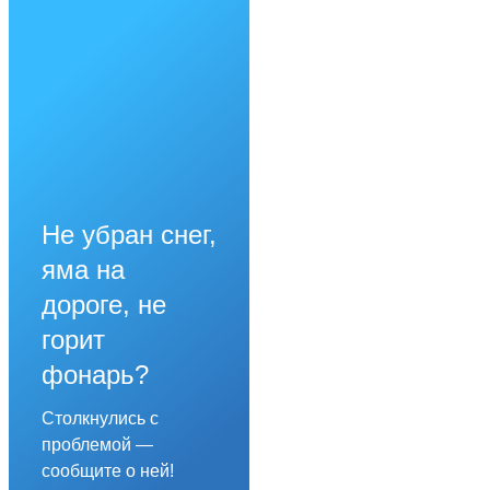
Не убран снег,
яма на
дороге, не
горит
фонарь?
Столкнулись с
проблемой —
сообщите о ней!