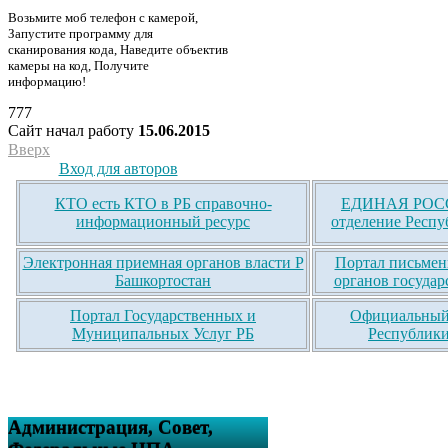
Возьмите моб телефон с камерой,
Запустите программу для
сканирования кода, Наведите объектив
камеры на код, Получите
информацию!
777
Сайт начал работу
15.06.2015
Вверх
Вход для авторов
КТО есть КТО в РБ справочно-
ЕДИНАЯ РОСС
информационный ресурс
отделение Респу
Электронная приемная органов власти Р
Портал письмен
Башкортостан
органов государ
Портал Государственных и
Официальный 
Муниципальных Услуг РБ
Республики
Администрация, Совет,