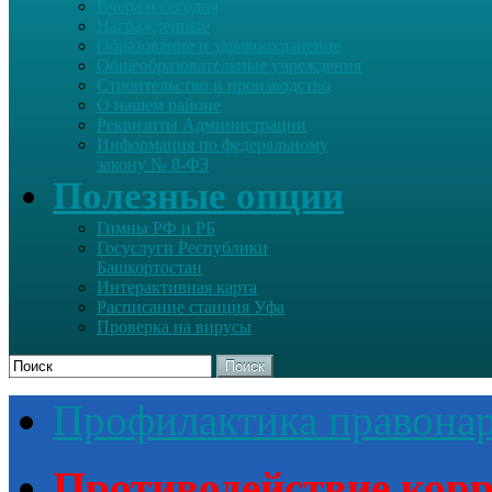
Вчера и сегодня
Награжденные
Образование и здравоохранение
Общеобразовательные учреждения
Строительство и производство
О нашем районе
Реквизиты Администрации
Информация по федеральному
закону № 8-ФЗ
Полезные опции
Гимны РФ и РБ
Госуслуги Республики
Башкортостан
Интерактивная карта
Расписание станция Уфа
Проверка на вирусы
Поиск
Профилактика правона
Противодействие кор