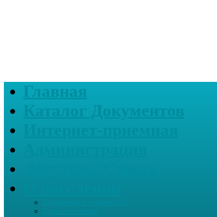
Главная
Каталог Документов
Интернет-приемная
Администрация
Депутаты Совета
О поселении
Информация о нашем СП
Глава поселения