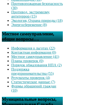
Противопожарная безопасность
(30)
Противод. экстремизму,
антитеррор (15)
Экология, Охрана природы (18)
Энергосбережение (8)
Местное самоуправление,
общие вопросы….
Информация о льготах (22)
Контактная информация (0)
Местное самоуправление (41)
Планы проверок (0)
Порядок обжалования НПА (2)
Поддержка
предпринимательства (55)
Результаты проверок (4)
Статистические данные (7)
Формы обращений граждан
(10)
Муниципальные вопросы,
Муниципальная Служба….