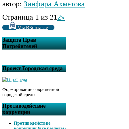
автор:
Зинфира Ахметова
Страница 1 из 2
1
2
»
Мы ВКонтакте
Защита Прав
Потребителей
Проект Городская среда
Формирование современной
городской среды
Противодействие
коррупции
Противодействие
коррупции (все разделы)