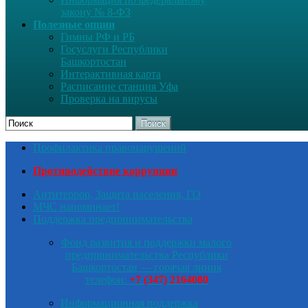
закону № 8-ФЗ
Полезные опции
Гимны РФ и РБ
Госуслуги Республики
Башкортостан
Интерактивная карта
Расписание станция Уфа
Проверка на вирусы
Поиск
Профилактика правонарушений
Противодействие коррупции
Антитеррор, Защита населения, ГО
МЧС напоминает!
Поддержка предпринимательства
Фонд развития и поддержки малого
предпринимательства Республики
Башкортостан — горячая линия
телефон:
+7 (347) 2164080
Информационная поддержка