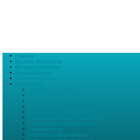
Главная
Каталог Документов
Интернет-приемная
Администрация
Депутаты Совета
О поселении
Информация о нашем СП
Глава поселения
Вчера и сегодня
Награжденные
Образование и здравоохранение
Общеобразовательные учреждения
Строительство и производство
О нашем районе
Реквизиты Администрации
Информация по федеральному