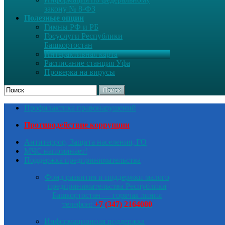
закону № 8-ФЗ
Полезные опции
Гимны РФ и РБ
Госуслуги Республики
Башкортостан
Интерактивная карта
Расписание станция Уфа
Проверка на вирусы
Поиск
Профилактика правонарушений
Противодействие коррупции
Антитеррор, Защита населения, ГО
МЧС напоминает!
Поддержка предпринимательства
Фонд развития и поддержки малого
предпринимательства Республики
Башкортостан — горячая линия
телефон:
+7 (347) 2164080
Информационная поддержка