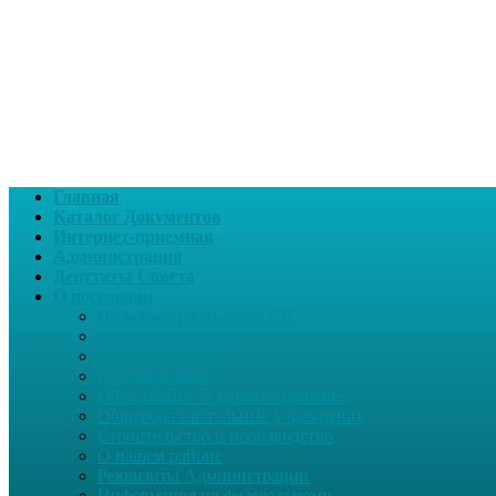
Главная
Каталог Документов
Интернет-приемная
Администрация
Депутаты Совета
О поселении
Информация о нашем СП
Глава поселения
Вчера и сегодня
Награжденные
Образование и здравоохранение
Общеобразовательные учреждения
Строительство и производство
О нашем районе
Реквизиты Администрации
Информация по федеральному