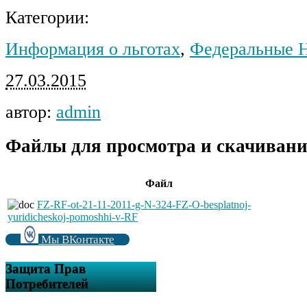
Категории:
Информация о льготах
,
Федеральные
27.03.2015
автор:
admin
Файлы для просмотра и скачивани
Файл
FZ-RF-ot-21-11-2011-g-N-324-FZ-O-besplatnoj-
yuridicheskoj-pomoshhi-v-RF
Мы ВКонтакте
Защита Прав
Потребителей