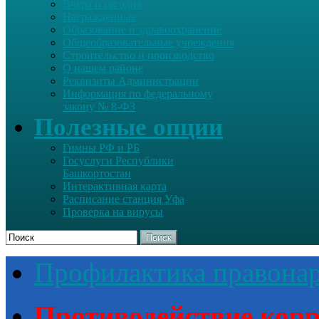
Вчера и сегодня
Награжденные
Образование и здравоохранение
Общеобразовательные учреждения
Строительство и производство
О нашем районе
Реквизиты Администрации
Информация по федеральному
закону № 8-ФЗ
Полезные опции
Гимны РФ и РБ
Госуслуги Республики
Башкортостан
Интерактивная карта
Расписание станция Уфа
Проверка на вирусы
Поиск
Профилактика правона
Противодействие кор