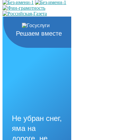
Решаем вместе
Не убран снег,
яма на
дороге, не