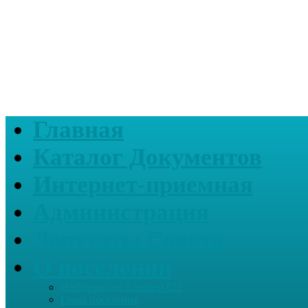
Главная
Каталог Документов
Интернет-приемная
Администрация
Депутаты Совета
О поселении
Информация о нашем СП
Глава поселения