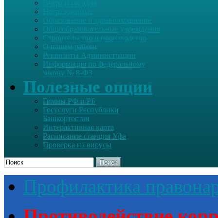
Вчера и сегодня
Награжденные
Образование и здравоохранение
Общеобразовательные учреждения
Строительство и производство
О нашем районе
Реквизиты Администрации
Информация по федеральному
закону № 8-ФЗ
Полезные опции
Гимны РФ и РБ
Госуслуги Республики
Башкортостан
Интерактивная карта
Расписание станция Уфа
Проверка на вирусы
Поиск
Профилактика правона
Противодействие кор