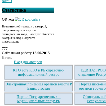
битвы
Статистика
QR-код
Возьмите моб телефон с камерой,
Запустите программу для
сканирования кода, Наведите объектив
камеры на код, Получите
информацию!
777
Сайт начал работу
15.06.2015
Вверх
Вход для авторов
КТО есть КТО в РБ справочно-
ЕДИНАЯ РОСС
информационный ресурс
отделение Респу
Электронная приемная органов власти Р
Портал письмен
Башкортостан
органов государ
Портал Государственных и
Официальный 
Муниципальных Услуг РБ
Республики