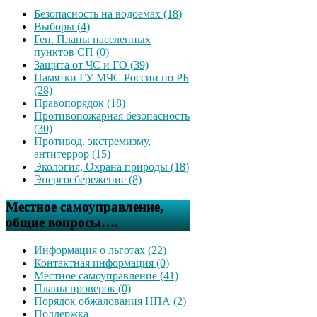
Безопасность на водоемах (18)
Выборы (4)
Ген. Планы населенных
пунктов СП (0)
Защита от ЧС и ГО (39)
Памятки ГУ МЧС России по РБ
(28)
Правопорядок (18)
Противопожарная безопасность
(30)
Противод. экстремизму,
антитеррор (15)
Экология, Охрана природы (18)
Энергосбережение (8)
Местное самоуправление,
общие вопросы….
Информация о льготах (22)
Контактная информация (0)
Местное самоуправление (41)
Планы проверок (0)
Порядок обжалования НПА (2)
Поддержка