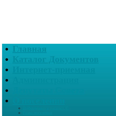
Главная
Каталог Документов
Интернет-приемная
Администрация
Депутаты Совета
О поселении
Информация о нашем СП
Глава поселения