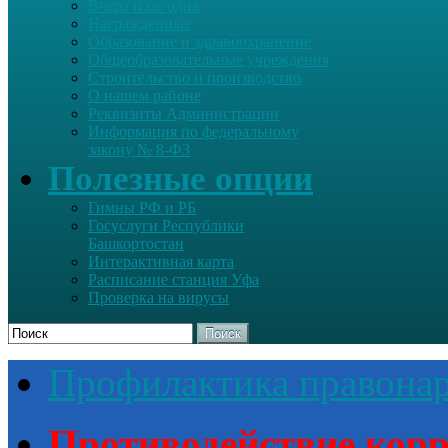
Вчера и сегодня
Награжденные
Образование и здравоохранение
Общеобразовательные учреждения
Строительство и производство
О нашем районе
Реквизиты Администрации
Информация по федеральному
закону № 8-ФЗ
Полезные опции
Гимны РФ и РБ
Госуслуги Республики
Башкортостан
Интерактивная карта
Расписание станция Уфа
Проверка на вирусы
Поиск
Профилактика правона
Противодействие кор