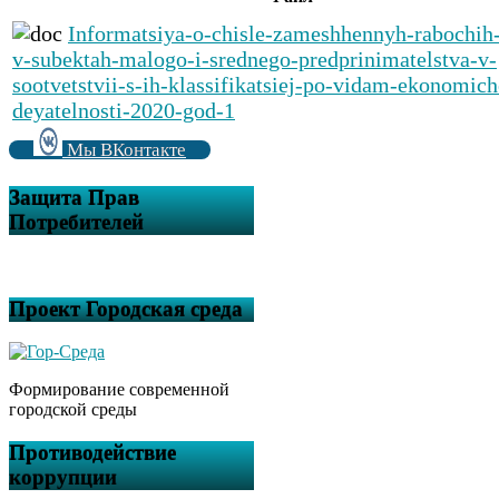
Informatsiya-o-chisle-zameshhennyh-rabochih
v-subektah-malogo-i-srednego-predprinimatelstva-v-
sootvetstvii-s-ih-klassifikatsiej-po-vidam-ekonomich
deyatelnosti-2020-god-1
Мы ВКонтакте
Защита Прав
Потребителей
Проект Городская среда
Формирование современной
городской среды
Противодействие
коррупции