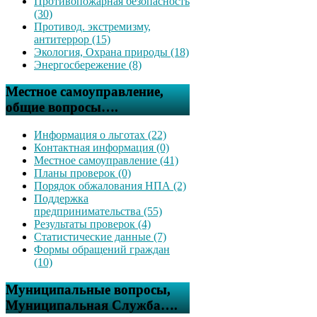
Противопожарная безопасность
(30)
Противод. экстремизму,
антитеррор (15)
Экология, Охрана природы (18)
Энергосбережение (8)
Местное самоуправление,
общие вопросы….
Информация о льготах (22)
Контактная информация (0)
Местное самоуправление (41)
Планы проверок (0)
Порядок обжалования НПА (2)
Поддержка
предпринимательства (55)
Результаты проверок (4)
Статистические данные (7)
Формы обращений граждан
(10)
Муниципальные вопросы,
Муниципальная Служба….