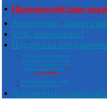
Противодействие кор
Антитеррор, Защита на
МЧС напоминает!
Поддержка предприним
Фонд развития и поддержки
малого предпринимательства
Республики Башкортостан —
горячая линия телефон:
+7
(347) 2164080
Информационная поддержка
Финансовая поддержка
Документы старый сайт