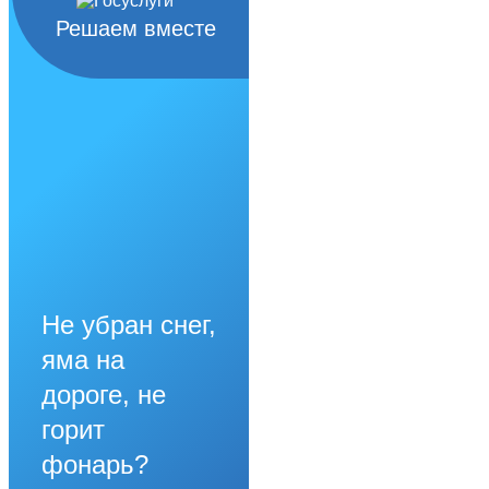
Решаем вместе
Не убран снег,
яма на
дороге, не
горит
фонарь?