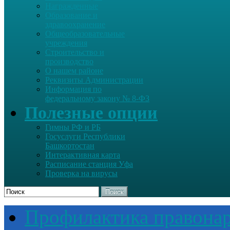
Награжденные
Образование и
здравоохранение
Общеобразовательные
учреждения
Строительство и
производство
О нашем районе
Реквизиты Администрации
Информация по
федеральному закону № 8-ФЗ
Полезные опции
Гимны РФ и РБ
Госуслуги Республики
Башкортостан
Интерактивная карта
Расписание станция Уфа
Проверка на вирусы
Поиск
Профилактика правона