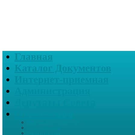
Главная
Каталог Документов
Интернет-приемная
Администрация
Депутаты Совета
О поселении
Информация о нашем СП
Глава поселения
Вчера и сегодня