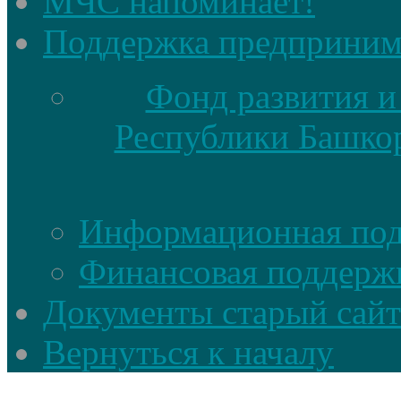
МЧС напоминает!
Поддержка предприним
Фонд развития и
Республики Башкор
Информационная по
Финансовая поддерж
Документы старый сайт
Вернуться к началу