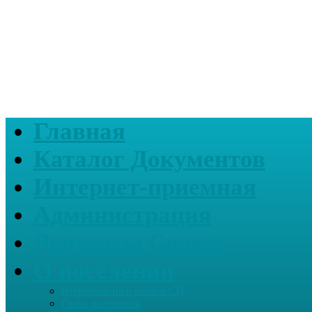
Главная
Каталог Документов
Интернет-приемная
Администрация
Депутаты Совета
О поселении
Информация о нашем СП
Глава поселения