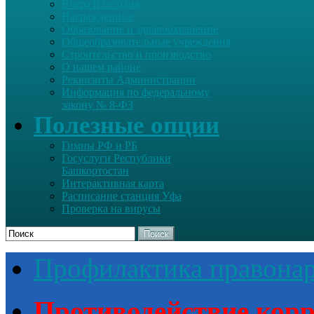
Вчера и сегодня
Награжденные
Образование и здравоохранение
Общеобразовательные учреждения
Строительство и производство
О нашем районе
Реквизиты Администрации
Информация по федеральному
закону № 8-ФЗ
Полезные опции
Гимны РФ и РБ
Госуслуги Республики
Башкортостан
Интерактивная карта
Расписание станция Уфа
Проверка на вирусы
Поиск
Профилактика правона
Противодействие кор