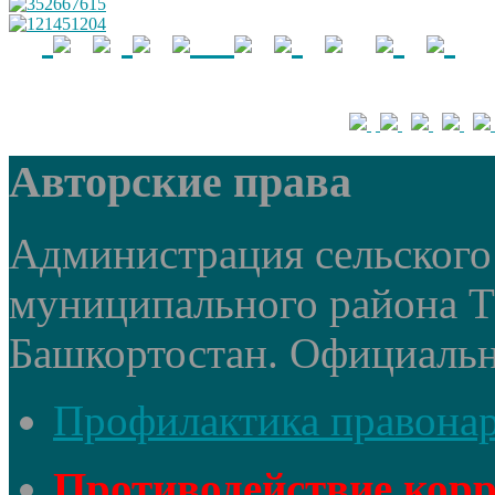
Авторские права
Администрация сельского 
муниципального района 
Башкортостан. Официальный
Профилактика правона
Противодействие кор