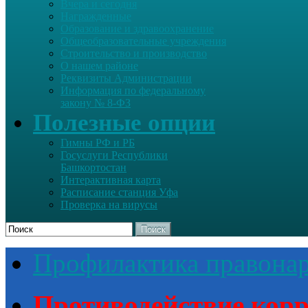
Вчера и сегодня
Награжденные
Образование и здравоохранение
Общеобразовательные учреждения
Строительство и производство
О нашем районе
Реквизиты Администрации
Информация по федеральному
закону № 8-ФЗ
Полезные опции
Гимны РФ и РБ
Госуслуги Республики
Башкортостан
Интерактивная карта
Расписание станция Уфа
Проверка на вирусы
Поиск
Профилактика правона
Противодействие кор