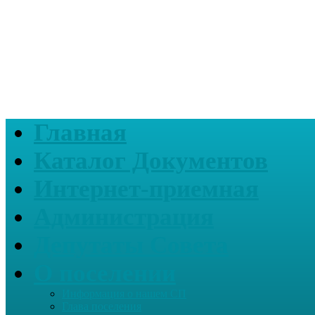
Главная
Каталог Документов
Интернет-приемная
Администрация
Депутаты Совета
О поселении
Информация о нашем СП
Глава поселения