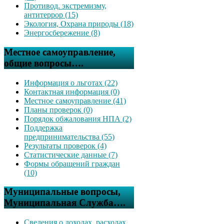
Противод. экстремизму,
антитеррор (15)
Экология, Охрана природы (18)
Энергосбережение (8)
Местное самоуправление,
общие вопросы….
Информация о льготах (22)
Контактная информация (0)
Местное самоуправление (41)
Планы проверок (0)
Порядок обжалования НПА (2)
Поддержка
предпринимательства (55)
Результаты проверок (4)
Статистические данные (7)
Формы обращений граждан
(10)
Муниципальные вопросы,
Муниципальная Служба….
Сведения о доходах, расходах,