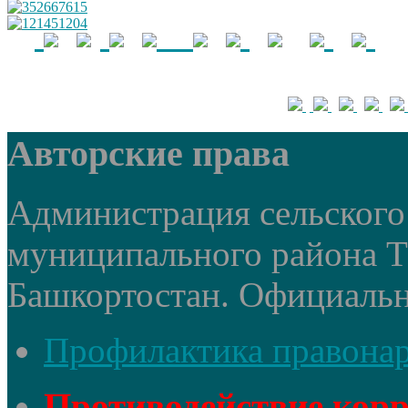
Авторские права
Администрация сельского 
муниципального района 
Башкортостан. Официальный
Профилактика правона
Противодействие кор