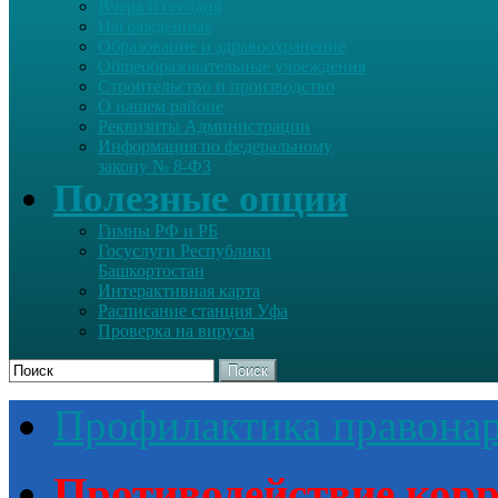
Вчера и сегодня
Награжденные
Образование и здравоохранение
Общеобразовательные учреждения
Строительство и производство
О нашем районе
Реквизиты Администрации
Информация по федеральному
закону № 8-ФЗ
Полезные опции
Гимны РФ и РБ
Госуслуги Республики
Башкортостан
Интерактивная карта
Расписание станция Уфа
Проверка на вирусы
Поиск
Профилактика правона
Противодействие кор