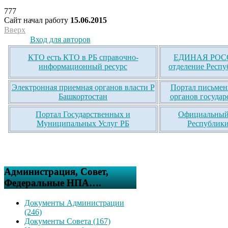
777
Сайт начал работу
15.06.2015
Вверх
Вход для авторов
КТО есть КТО в РБ справочно-
ЕДИНАЯ РОСС
информационный ресурс
отделение Респу
Электронная приемная органов власти Р
Портал письмен
Башкортостан
органов государ
Портал Государственных и
Официальный 
Муниципальных Услуг РБ
Республики
Администрация, Совет,
Федеральные НПА….
Документы Администрации
(246)
Документы Совета (167)