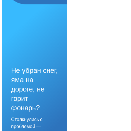
Не убран снег,
яма на
дороге, не
горит
фонарь?
Столкнулись с
проблемой —