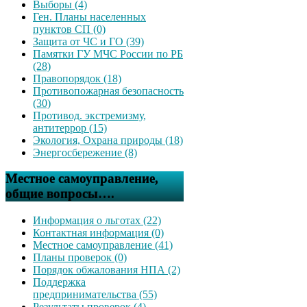
Выборы (4)
Ген. Планы населенных
пунктов СП (0)
Защита от ЧС и ГО (39)
Памятки ГУ МЧС России по РБ
(28)
Правопорядок (18)
Противопожарная безопасность
(30)
Противод. экстремизму,
антитеррор (15)
Экология, Охрана природы (18)
Энергосбережение (8)
Местное самоуправление,
общие вопросы….
Информация о льготах (22)
Контактная информация (0)
Местное самоуправление (41)
Планы проверок (0)
Порядок обжалования НПА (2)
Поддержка
предпринимательства (55)
Результаты проверок (4)