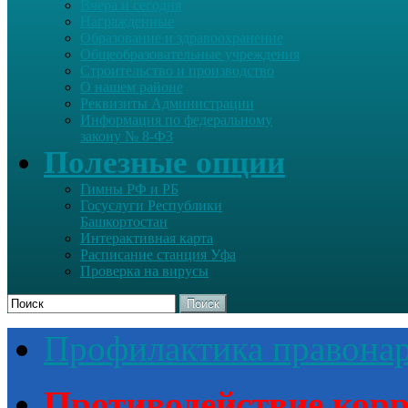
Вчера и сегодня
Награжденные
Образование и здравоохранение
Общеобразовательные учреждения
Строительство и производство
О нашем районе
Реквизиты Администрации
Информация по федеральному
закону № 8-ФЗ
Полезные опции
Гимны РФ и РБ
Госуслуги Республики
Башкортостан
Интерактивная карта
Расписание станция Уфа
Проверка на вирусы
Поиск
Профилактика правона
Противодействие кор