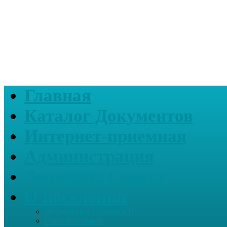
Главная
Каталог Документов
Интернет-приемная
Администрация
Депутаты Совета
О поселении
Информация о нашем СП
Глава поселения