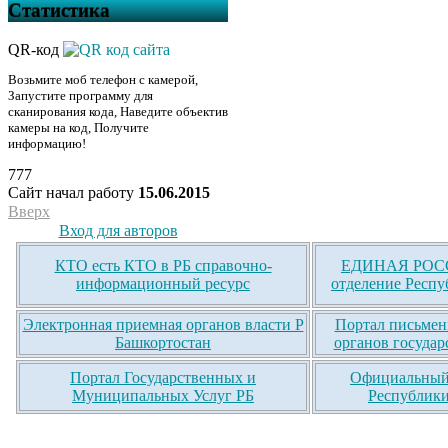
Статистика
QR-код
Возьмите моб телефон с камерой,
Запустите программу для
сканирования кода, Наведите объектив
камеры на код, Получите
информацию!
777
Сайт начал работу
15.06.2015
Вверх
Вход для авторов
КТО есть КТО в РБ справочно-
ЕДИНАЯ РОСС
информационный ресурс
отделение Респу
Электронная приемная органов власти Р
Портал письмен
Башкортостан
органов государ
Портал Государственных и
Официальный 
Муниципальных Услуг РБ
Республики