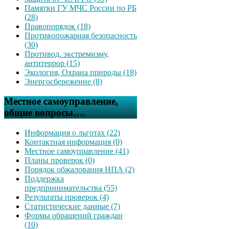
Памятки ГУ МЧС России по РБ
(28)
Правопорядок (18)
Противопожарная безопасность
(30)
Противод. экстремизму,
антитеррор (15)
Экология, Охрана природы (18)
Энергосбережение (8)
Местное самоуправление,
общие вопросы….
Информация о льготах (22)
Контактная информация (0)
Местное самоуправление (41)
Планы проверок (0)
Порядок обжалования НПА (2)
Поддержка
предпринимательства (55)
Результаты проверок (4)
Статистические данные (7)
Формы обращений граждан
(10)