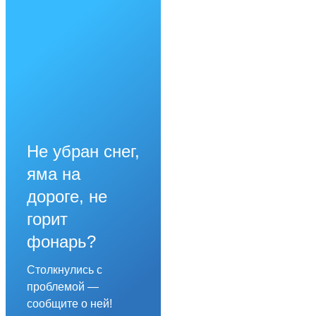
Не убран снег,
яма на
дороге, не
горит
фонарь?
Столкнулись с
проблемой —
сообщите о ней!