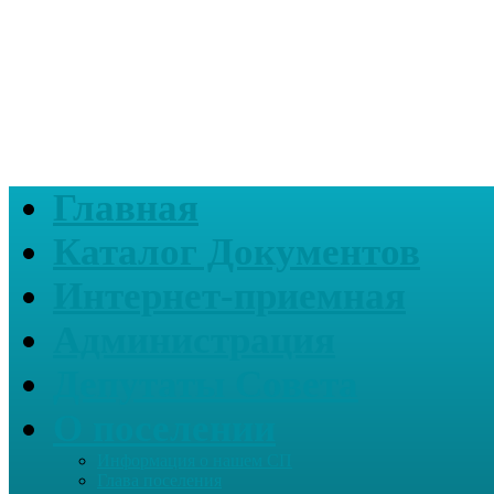
Главная
Каталог Документов
Интернет-приемная
Администрация
Депутаты Совета
О поселении
Информация о нашем СП
Глава поселения