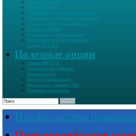
Вчера и сегодня
Награжденные
Образование и здравоохранение
Общеобразовательные учреждения
Строительство и производство
О нашем районе
Реквизиты Администрации
Информация по федеральному
закону № 8-ФЗ
Полезные опции
Гимны РФ и РБ
Госуслуги Республики
Башкортостан
Интерактивная карта
Расписание станция Уфа
Проверка на вирусы
Поиск
Профилактика правона
Противодействие кор