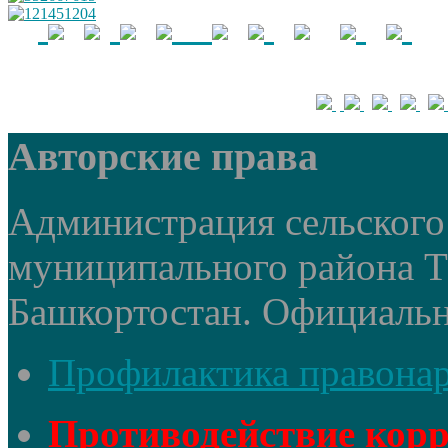
Авторские права
Администрация сельского 
муниципального района 
Башкортостан. Официальный
Профилактика правона
Противодействие кор