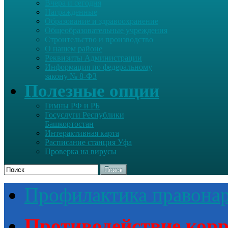
Вчера и сегодня
Награжденные
Образование и здравоохранение
Общеобразовательные учреждения
Строительство и производство
О нашем районе
Реквизиты Администрации
Информация по федеральному
закону № 8-ФЗ
Полезные опции
Гимны РФ и РБ
Госуслуги Республики
Башкортостан
Интерактивная карта
Расписание станция Уфа
Проверка на вирусы
Поиск
Профилактика правона
Противодействие кор