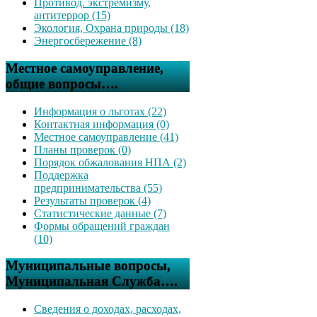
Противод. экстремизму,
антитеррор (15)
Экология, Охрана природы (18)
Энергосбережение (8)
Местное самоуправление,
общие вопросы….
Информация о льготах (22)
Контактная информация (0)
Местное самоуправление (41)
Планы проверок (0)
Порядок обжалования НПА (2)
Поддержка
предпринимательства (55)
Результаты проверок (4)
Статистические данные (7)
Формы обращений граждан
(10)
Муниципальные вопросы,
Муниципальная Служба….
Сведения о доходах, расходах,