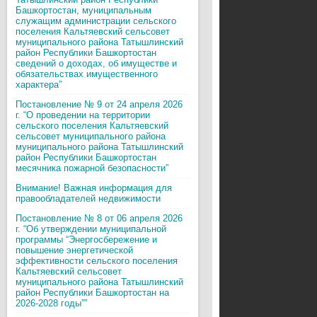
Башкортостан, муниципальным
служащим администрации сельского
поселения Кальтяевский сельсовет
муниципального района Татышлинский
район Республики Башкортостан
сведений о доходах, об имуществе и
обязательствах имущественного
характера”
Постановление № 9 от 24 апреля 2026
г. “О проведении на территории
сельского поселения Кальтяевский
сельсовет муниципального района
муниципального района Татышлинский
район Республики Башкортостан
месячника пожарной безопасности”
Внимание! Важная информация для
правообладателей недвижимости
Постановление № 8 от 06 апреля 2026
г. “Об утверждении муниципальной
программы “Энергосбережение и
повышение энергетической
эффективности сельского поселения
Кальтяевский сельсовет
муниципального района Татышлинский
район Республики Башкортостан на
2026-2028 годы””