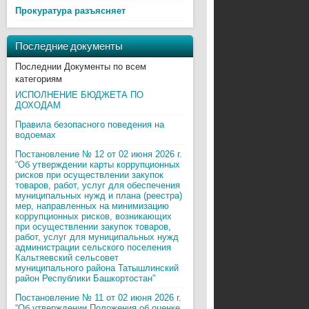
Прокуратура разъясняет
Последние документы
Последнии Документы по всем
категориям
ИСПОЛНЕНИЕ БЮДЖЕТА ПО
ДОХОДАМ
Правила безопасного поведения на
водоемах
Постановление № 12 от 02 июня 2026 г.
“Об утверждении карты коррупционных
рисков при осуществлении закупок
товаров, работ, услуг для обеспечения
муниципальных нужд и плана (реестра)
мер, направленных на минимизацию
коррупционных рисков, возникающих
при осуществлении закупок товаров,
работ, услуг для муниципальных нужд
администрации сельского поселения
Кальтяевский сельсовет
муниципального района Татышлинский
район Республики Башкортостан”
Постановление № 11 от 02 июня 2026 г.
“Об утверждении Положения об оценке