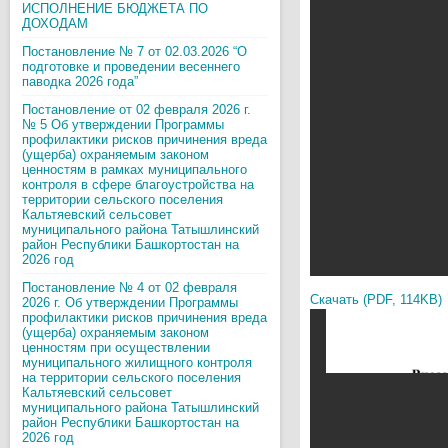
ИСПОЛНЕНИЕ БЮДЖЕТА ПО
ДОХОДАМ
Постановление № 7 от 02.03.2026 “О
подготовке и проведении весеннего
паводка 2026 года”
Постановление от 02 февраля 2026 г.
№ 5 Об утверждении Программы
профилактики рисков причинения вреда
(ущерба) охраняемым законом
ценностям в рамках муниципального
контроля в сфере благоустройства на
территории сельского поселения
Кальтяевский сельсовет
муниципального района Татышлинский
район Республики Башкортостан на
2026 год
Постановление № 4 от 02 февраля
Скачать (PDF, 114KB)
2026 г. Об утверждении Программы
профилактики рисков причинения вреда
(ущерба) охраняемым законом
ценностям при осуществлении
муниципального жилищного контроля
на территории сельского поселения
Кальтяевский сельсовет
муниципального района Татышлинский
район Республики Башкортостан на
2026 год