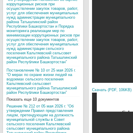
коррупционных рисков при
осуществлении закупок товаров, работ,
услуг для обеспечения муниципальных
нужд администрации муниципального
района Татышлинский район
Республики Башкортостан и Порядка
мониторинга реализации мер по
минимизации коррупционных рисков при
осуществлении закупок товаров, работ,
услуг для обеспечения муниципальных
нужд администрации сельского
поселения Кальтяевский сельсовет
муниципального района Татышлинский
район Республики Башкортостан”
Постановление № 10 от 25 мая 2026 г.
“О мерах по охране жизни людей на
водоемах сельского поселения
Кальтяевский сельсовет
муниципального района Татышлинский
Скачать (PDF, 106KB)
район Республики Башкортостан”
Показать еще 10 документов
Решение № 212 от 05 мая 2026 г. “Об
утверждении Правил представления
лицом, претендующим на должность
муниципальной службы в Совет
сельского поселения Кальтяевский
сельсовет муниципального района
Татышлинский район Республики