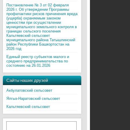
Постановление № 3 от 02 февраля
2026 г. Об утверждении Программы
профилактики рисков причинения вреда
(ущерба) охраняемым законом
ценностям при осуществлении
муниципального земельного контроля в
границах сельского поселения
Кальтяевский сельсовет
муниципального района Татышлинский
район Республики Башкортостан на
2026 год
Единый реестр субъектов малого и
среднего предпринимательства по
состоянию на 26.01.2026
Сайты наших друзей
Акбулатовский сельсовет
Ялгыз-Наратовский сельсовет
Кальтяевский сельсовет