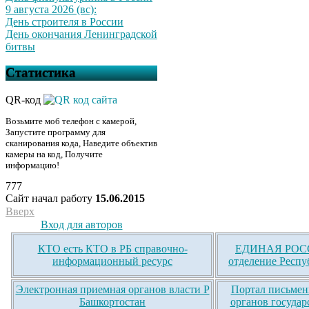
9 августа 2026 (вс):
День строителя в России
День окончания Ленинградской
битвы
Статистика
QR-код
Возьмите моб телефон с камерой,
Запустите программу для
сканирования кода, Наведите объектив
камеры на код, Получите
информацию!
777
Сайт начал работу
15.06.2015
Вверх
Вход для авторов
КТО есть КТО в РБ справочно-
ЕДИНАЯ РОСС
информационный ресурс
отделение Респу
Электронная приемная органов власти Р
Портал письмен
Башкортостан
органов государ