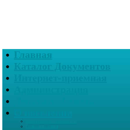
Главная
Каталог Документов
Интернет-приемная
Администрация
Депутаты Совета
О поселении
Информация о нашем СП
Глава поселения