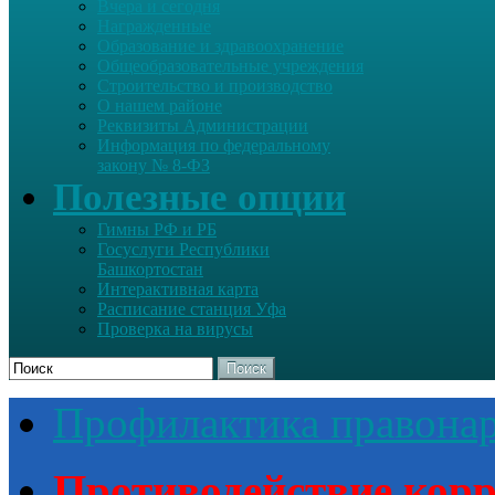
Вчера и сегодня
Награжденные
Образование и здравоохранение
Общеобразовательные учреждения
Строительство и производство
О нашем районе
Реквизиты Администрации
Информация по федеральному
закону № 8-ФЗ
Полезные опции
Гимны РФ и РБ
Госуслуги Республики
Башкортостан
Интерактивная карта
Расписание станция Уфа
Проверка на вирусы
Поиск
Профилактика правона
Противодействие кор