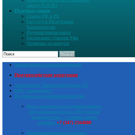
закону № 8-ФЗ
Полезные опции
Гимны РФ и РБ
Госуслуги Республики
Башкортостан
Интерактивная карта
Расписание станция Уфа
Проверка на вирусы
Поиск
Профилактика правонарушений
Противодействие коррупции
Антитеррор, Защита населения, ГО
МЧС напоминает!
Поддержка предпринимательства
Фонд развития и поддержки малого
предпринимательства Республики
Башкортостан — горячая линия
телефон:
+7 (347) 2164080
Информационная поддержка