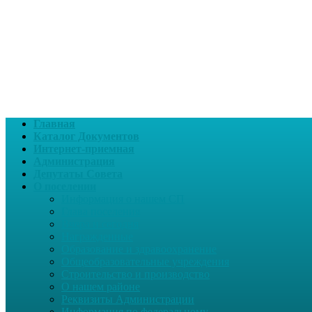
Главная
Каталог Документов
Интернет-приемная
Администрация
Депутаты Совета
О поселении
Информация о нашем СП
Глава поселения
Вчера и сегодня
Награжденные
Образование и здравоохранение
Общеобразовательные учреждения
Строительство и производство
О нашем районе
Реквизиты Администрации
Информация по федеральному