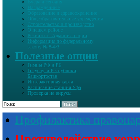
Вчера и сегодня
Награжденные
Образование и здравоохранение
Общеобразовательные учреждения
Строительство и производство
О нашем районе
Реквизиты Администрации
Информация по федеральному
закону № 8-ФЗ
Полезные опции
Гимны РФ и РБ
Госуслуги Республики
Башкортостан
Интерактивная карта
Расписание станция Уфа
Проверка на вирусы
Поиск
Профилактика правона
Противодействие кор