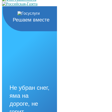
Решаем вместе
Не убран снег,
яма на
дороге, не
горит