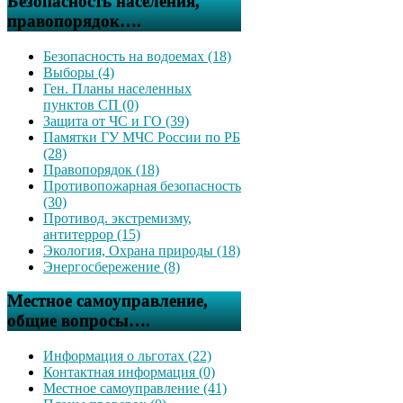
Безопасность населения,
правопорядок….
Безопасность на водоемах (18)
Выборы (4)
Ген. Планы населенных
пунктов СП (0)
Защита от ЧС и ГО (39)
Памятки ГУ МЧС России по РБ
(28)
Правопорядок (18)
Противопожарная безопасность
(30)
Противод. экстремизму,
антитеррор (15)
Экология, Охрана природы (18)
Энергосбережение (8)
Местное самоуправление,
общие вопросы….
Информация о льготах (22)
Контактная информация (0)
Местное самоуправление (41)