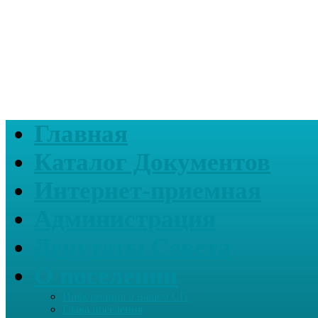
Главная
Каталог Документов
Интернет-приемная
Администрация
Депутаты Совета
О поселении
Информация о нашем СП
Глава поселения