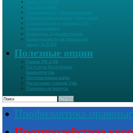
Вчера и сегодня
Награжденные
Образование и здравоохранение
Общеобразовательные учреждения
Строительство и производство
О нашем районе
Реквизиты Администрации
Информация по федеральному
закону № 8-ФЗ
Полезные опции
Гимны РФ и РБ
Госуслуги Республики
Башкортостан
Интерактивная карта
Расписание станция Уфа
Проверка на вирусы
Поиск
Профилактика правона
Противодействие кор