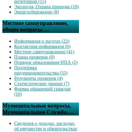
антитеррор (15)
Экология, Охрана природы (18)
Энергосбережение (8)
Местное самоуправление,
общие вопросы….
Информация о льготах (22)
Контактная информация (0)
Местное самоуправление (41)
Планы проверок (0)
Порядок обжалования НПА (2)
Поддержка
предпринимательства (55)
Результаты проверок (4)
Статистические данные (7)
Формы обращений граждан
(10)
Муниципальные вопросы,
Муниципальная Служба….
Сведения о доходах, расходах,
об имуществе и обязательствах