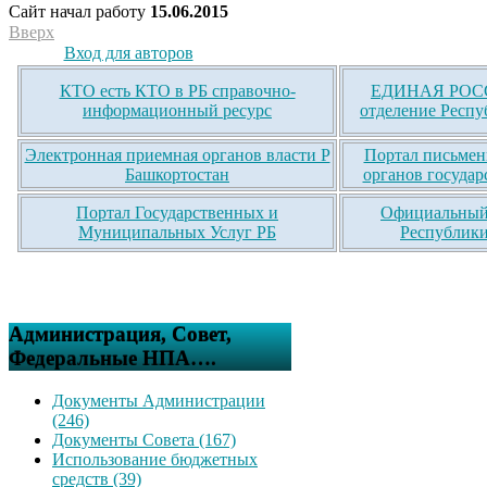
Сайт начал работу
15.06.2015
Вверх
Вход для авторов
КТО есть КТО в РБ справочно-
ЕДИНАЯ РОСС
информационный ресурс
отделение Респу
Электронная приемная органов власти Р
Портал письмен
Башкортостан
органов государ
Портал Государственных и
Официальный 
Муниципальных Услуг РБ
Республики
Администрация, Совет,
Федеральные НПА….
Документы Администрации
(246)
Документы Совета (167)
Использование бюджетных
средств (39)