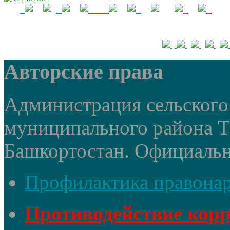
Авторские права
Администрация сельского 
муниципального района 
Башкортостан. Официальный
Профилактика правона
Противодействие кор