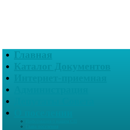
Главная
Каталог Документов
Интернет-приемная
Администрация
Депутаты Совета
О поселении
Информация о нашем СП
Глава поселения