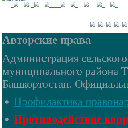
Авторские права
Администрация сельского 
муниципального района 
Башкортостан. Официальный
Профилактика правона
Противодействие кор