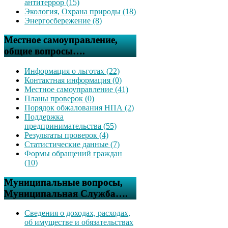
антитеррор (15)
Экология, Охрана природы (18)
Энергосбережение (8)
Местное самоуправление,
общие вопросы….
Информация о льготах (22)
Контактная информация (0)
Местное самоуправление (41)
Планы проверок (0)
Порядок обжалования НПА (2)
Поддержка
предпринимательства (55)
Результаты проверок (4)
Статистические данные (7)
Формы обращений граждан
(10)
Муниципальные вопросы,
Муниципальная Служба….
Сведения о доходах, расходах,
об имуществе и обязательствах