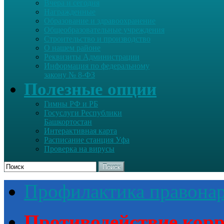
Вчера и сегодня
Награжденные
Образование и здравоохранение
Общеобразовательные учреждения
Строительство и производство
О нашем районе
Реквизиты Администрации
Информация по федеральному
закону № 8-ФЗ
Полезные опции
Гимны РФ и РБ
Госуслуги Республики
Башкортостан
Интерактивная карта
Расписание станция Уфа
Проверка на вирусы
Поиск
Профилактика правона
Противодействие кор