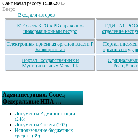
Сайт начал работу
15.06.2015
Вверх
Вход для авторов
КТО есть КТО в РБ справочно-
ЕДИНАЯ РОСС
информационный ресурс
отделение Респу
Электронная приемная органов власти Р
Портал письмен
Башкортостан
органов государ
Портал Государственных и
Официальный 
Муниципальных Услуг РБ
Республики
Администрация, Совет,
Федеральные НПА….
Документы Администрации
(246)
Документы Совета (167)
Использование бюджетных
средств (39)