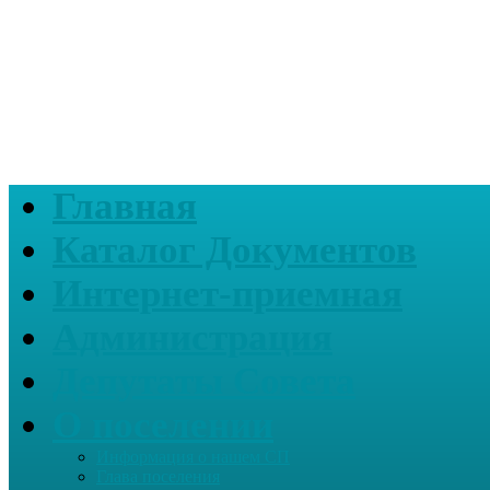
Главная
Каталог Документов
Интернет-приемная
Администрация
Депутаты Совета
О поселении
Информация о нашем СП
Глава поселения