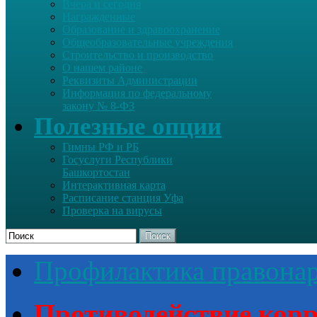
Вчера и сегодня
Награжденные
Образование и здравоохранение
Общеобразовательные учреждения
Строительство и производство
О нашем районе
Реквизиты Администрации
Информация по федеральному
закону № 8-ФЗ
Полезные опции
Гимны РФ и РБ
Госуслуги Республики
Башкортостан
Интерактивная карта
Расписание станция Уфа
Проверка на вирусы
Поиск
Профилактика правона
Противодействие кор