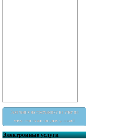
муниципальным служащим
администрации сельского
поселения Кальтяевский
сельсовет муниципального
района Татышлинский район
Республики Башкортостан
сведений о доходах, об
имуществе и обязательствах
имущественного характера”
Постановление № 9 от 24
апреля 2026 г. “О проведении
на территории сельского
поселения Кальтяевский
сельсовет муниципального
района муниципального
района Татышлинский район
Республики Башкортостан
месячника пожарной
безопасности”
Внимание! Важная
Заявления на постановку на учет по
информация для
правообладателей
улучшению жилищных условий
недвижимости
Постановление № 8 от 06
Электронные услуги
апреля 2026 г. “Об