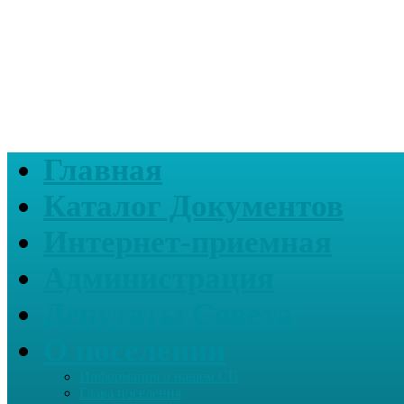
Главная
Каталог Документов
Интернет-приемная
Администрация
Депутаты Совета
О поселении
Информация о нашем СП
Глава поселения