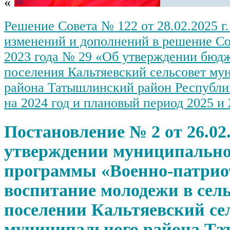
«
причинения вреда (ущерба)
охраняемым законом
Решение Совета № 122 от 28.02.2025 г
ценностям при
осуществлении
изменений и дополнений в решение Со
муниципального земельного
контроля в границах
2023 года № 29 «Об утверждении бюдж
сельского поселения
поселения Кальтяевский сельсовет му
Кальтяевский сельсовет
муниципального района
района Татышлинский район Республи
Татышлинский район
Республики Башкортостан на
на 2024 год и плановый период 2025 и 
2026 год
Единый реестр субъектов
малого и среднего
Постановление № 2 от 26.02.
предпринимательства по
состоянию на 26.01.2026
утверждении муниципальн
программы «Военно-патрио
воспитание молодежи в сел
поселении Кальтяевский се
муниципального района Т