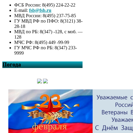
поселения Кальтяевский
ФСБ России: 8(495) 224-22-22
сельсовет муниципального
E-mail:
fsb@fsb.ru
района Татышлинский район
МВД России: 8(495) 237-75-85
Республики Башкортостан на
ГУ МВД РФ по ПФО: 8(3121) 38-
2026 год
28-18
Постановление № 4 от 02
МВД по РБ: 8(347) -128, с моб. —
февраля 2026 г. Об
128
утверждении Программы
МЧС РФ: 8(495) 449 -99-99
профилактики рисков
ГУ МЧС РФ по РБ: 8(347) 233-
причинения вреда (ущерба)
9999
охраняемым законом
ценностям при
Погода
осуществлении
муниципального жилищного
контроля на территории
сельского поселения
Кальтяевский сельсовет
муниципального района
Татышлинский район
Республики Башкортостан на
2026 год
Постановление № 3 от 02
февраля 2026 г. Об
утверждении Программы
профилактики рисков