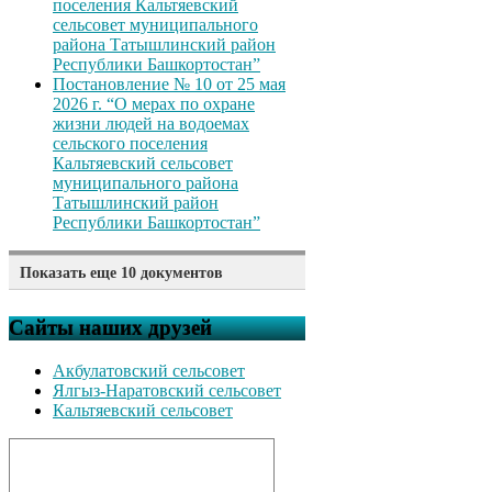
поселения Кальтяевский
сельсовет муниципального
района Татышлинский район
Республики Башкортостан”
Постановление № 10 от 25 мая
2026 г. “О мерах по охране
жизни людей на водоемах
сельского поселения
Кальтяевский сельсовет
муниципального района
Татышлинский район
Республики Башкортостан”
Показать еще 10 документов
Решение № 212 от 05 мая 2026
г. “Об утверждении Правил
Сайты наших друзей
представления лицом,
претендующим на должность
Акбулатовский сельсовет
муниципальной службы в
Ялгыз-Наратовский сельсовет
Совет сельского поселения
Кальтяевский сельсовет
Кальтяевский сельсовет
муниципального района
Татышлинский район
Республики Башкортостан,