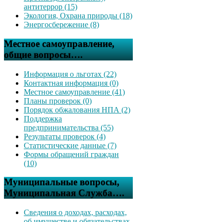
антитеррор (15)
Экология, Охрана природы (18)
Энергосбережение (8)
Местное самоуправление,
общие вопросы….
Информация о льготах (22)
Контактная информация (0)
Местное самоуправление (41)
Планы проверок (0)
Порядок обжалования НПА (2)
Поддержка
предпринимательства (55)
Результаты проверок (4)
Статистические данные (7)
Формы обращений граждан
(10)
Муниципальные вопросы,
Муниципальная Служба….
Сведения о доходах, расходах,
об имуществе и обязательствах