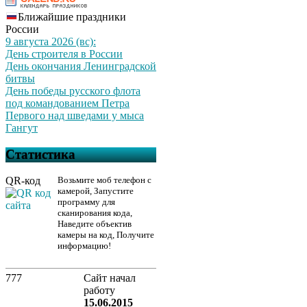
Ближайшие праздники
России
9 августа 2026 (вс):
День строителя в России
День окончания Ленинградской
битвы
День победы русского флота
под командованием Петра
Первого над шведами у мыса
Гангут
Статистика
QR-код
Возьмите моб телефон с
камерой, Запустите
программу для
сканирования кода,
Наведите объектив
камеры на код, Получите
информацию!
777
Сайт начал
работу
15.06.2015