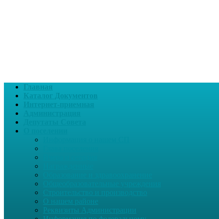
Главная
Каталог Документов
Интернет-приемная
Администрация
Депутаты Совета
О поселении
Информация о нашем СП
Глава поселения
Вчера и сегодня
Награжденные
Образование и здравоохранение
Общеобразовательные учреждения
Строительство и производство
О нашем районе
Реквизиты Администрации
Информация по федеральному