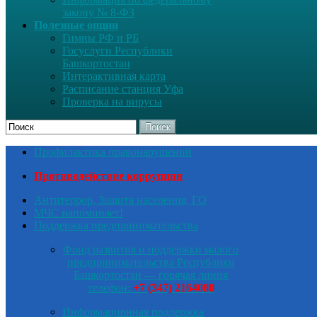
закону № 8-ФЗ
Полезные опции
Гимны РФ и РБ
Госуслуги Республики
Башкортостан
Интерактивная карта
Расписание станция Уфа
Проверка на вирусы
Поиск
Профилактика правонарушений
Противодействие коррупции
Антитеррор, Защита населения, ГО
МЧС напоминает!
Поддержка предпринимательства
Фонд развития и поддержки малого
предпринимательства Республики
Башкортостан — горячая линия
телефон:
+7 (347) 2164080
Информационная поддержка