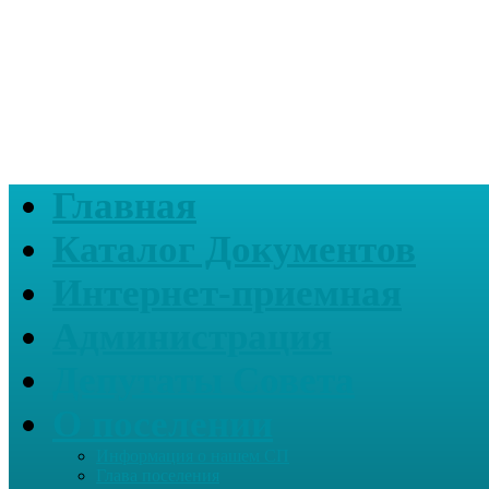
Главная
Каталог Документов
Интернет-приемная
Администрация
Депутаты Совета
О поселении
Информация о нашем СП
Глава поселения