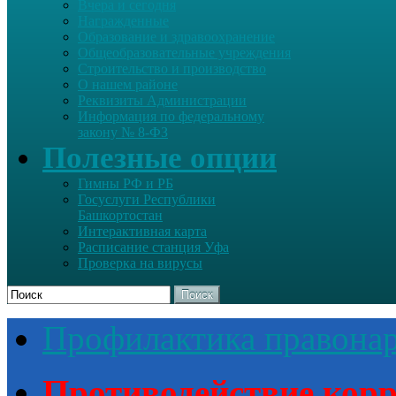
Вчера и сегодня
Награжденные
Образование и здравоохранение
Общеобразовательные учреждения
Строительство и производство
О нашем районе
Реквизиты Администрации
Информация по федеральному
закону № 8-ФЗ
Полезные опции
Гимны РФ и РБ
Госуслуги Республики
Башкортостан
Интерактивная карта
Расписание станция Уфа
Проверка на вирусы
Поиск
Профилактика правона
Противодействие кор