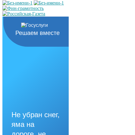
Решаем вместе
Не убран снег,
яма на
дороге, не