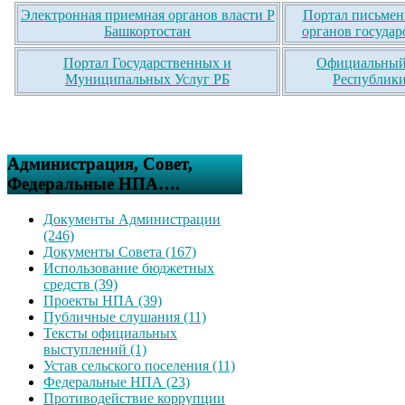
Электронная приемная органов власти Р
Портал письмен
Башкортостан
органов государ
Портал Государственных и
Официальный 
Муниципальных Услуг РБ
Республики
Администрация, Совет,
Федеральные НПА….
Документы Администрации
(246)
Документы Совета (167)
Использование бюджетных
средств (39)
Проекты НПА (39)
Публичные слушания (11)
Тексты официальных
выступлений (1)
Устав сельского поселения (11)
Федеральные НПА (23)
Противодействие коррупции