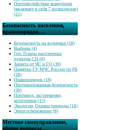
Противодействие коррупции
(включает в себя 7 подразделов)
(21)
Безопасность населения,
правопорядок….
Безопасность на водоемах (18)
Выборы (4)
Ген. Планы населенных
пунктов СП (0)
Защита от ЧС и ГО (39)
Памятки ГУ МЧС России по РБ
(28)
Правопорядок (18)
Противопожарная безопасность
(30)
Противод. экстремизму,
антитеррор (15)
Экология, Охрана природы (18)
Энергосбережение (8)
Местное самоуправление,
общие вопросы….