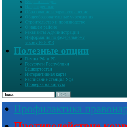
Вчера и сегодня
Награжденные
Образование и здравоохранение
Общеобразовательные учреждения
Строительство и производство
О нашем районе
Реквизиты Администрации
Информация по федеральному
закону № 8-ФЗ
Полезные опции
Гимны РФ и РБ
Госуслуги Республики
Башкортостан
Интерактивная карта
Расписание станция Уфа
Проверка на вирусы
Поиск
Профилактика правона
Противодействие кор