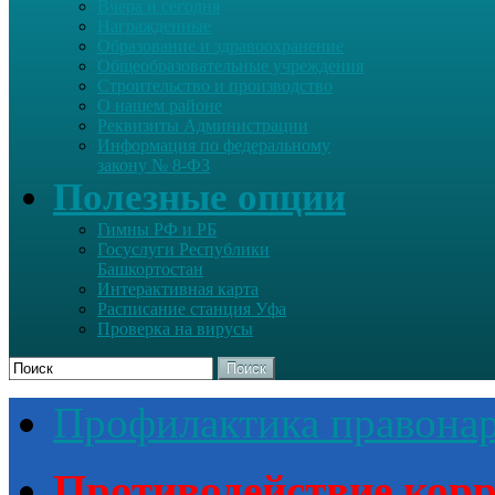
Вчера и сегодня
Награжденные
Образование и здравоохранение
Общеобразовательные учреждения
Строительство и производство
О нашем районе
Реквизиты Администрации
Информация по федеральному
закону № 8-ФЗ
Полезные опции
Гимны РФ и РБ
Госуслуги Республики
Башкортостан
Интерактивная карта
Расписание станция Уфа
Проверка на вирусы
Поиск
Профилактика правона
Противодействие кор