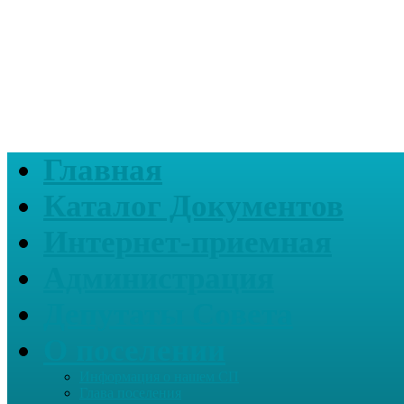
Главная
Каталог Документов
Интернет-приемная
Администрация
Депутаты Совета
О поселении
Информация о нашем СП
Глава поселения