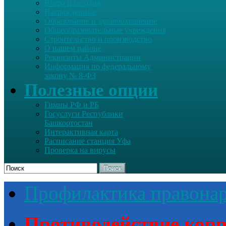
Вчера и сегодня
Награжденные
Образование и здравоохранение
Общеобразовательные учреждения
Строительство и производство
О нашем районе
Реквизиты Администрации
Информация по федеральному
закону № 8-ФЗ
Полезные опции
Гимны РФ и РБ
Госуслуги Республики
Башкортостан
Интерактивная карта
Расписание станция Уфа
Проверка на вирусы
Поиск
Профилактика правона
Противодействие кор