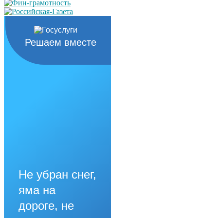
Решаем вместе
Не убран снег,
яма на
дороге, не