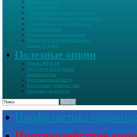
Вчера и сегодня
Награжденные
Образование и здравоохранение
Общеобразовательные учреждения
Строительство и производство
О нашем районе
Реквизиты Администрации
Информация по федеральному
закону № 8-ФЗ
Полезные опции
Гимны РФ и РБ
Госуслуги Республики
Башкортостан
Интерактивная карта
Расписание станция Уфа
Проверка на вирусы
Поиск
Профилактика правона
Противодействие кор