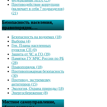
Федеральные НПА (23)
Противодействие коррупции
(включает в себя 7 подразделов)
(21)
Безопасность населения,
правопорядок….
Безопасность на водоемах (18)
Выборы (4)
Ген. Планы населенных
пунктов СП (0)
Защита от ЧС и ГО (39)
Памятки ГУ МЧС России по РБ
(28)
Правопорядок (18)
Противопожарная безопасность
(30)
Противод. экстремизму,
антитеррор (15)
Экология, Охрана природы (18)
Энергосбережение (8)
Местное самоуправление,