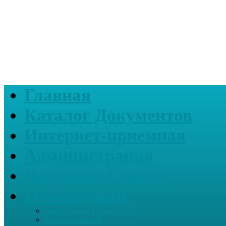
Главная
Каталог Документов
Интернет-приемная
Администрация
Депутаты Совета
О поселении
Информация о нашем СП
Глава поселения