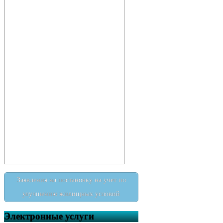
муниципальным служащим
администрации сельского
поселения Кальтяевский
сельсовет муниципального
района Татышлинский район
Республики Башкортостан
сведений о доходах, об
имуществе и обязательствах
имущественного характера”
Постановление № 9 от 24
апреля 2026 г. “О проведении
на территории сельского
поселения Кальтяевский
сельсовет муниципального
района муниципального
района Татышлинский район
Республики Башкортостан
месячника пожарной
безопасности”
Внимание! Важная
Заявления на постановку на учет по
информация для
правообладателей
улучшению жилищных условий
недвижимости
Постановление № 8 от 06
Электронные услуги
апреля 2026 г. “Об