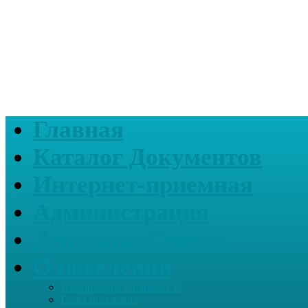
Главная
Каталог Документов
Интернет-приемная
Администрация
Депутаты Совета
О поселении
Информация о нашем СП
Глава поселения