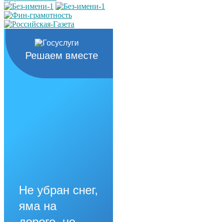
Решаем вместе
Не убран снег,
яма на
дороге, не