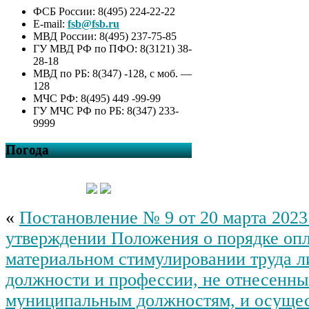
поселения Кальтяевский
ФСБ России: 8(495) 224-22-22
сельсовет муниципального
E-mail:
fsb@fsb.ru
района Татышлинский район
МВД России: 8(495) 237-75-85
Республики Башкортостан на
ГУ МВД РФ по ПФО: 8(3121) 38-
2026 год
28-18
Постановление № 4 от 02
МВД по РБ: 8(347) -128, с моб. —
февраля 2026 г. Об
128
утверждении Программы
МЧС РФ: 8(495) 449 -99-99
профилактики рисков
ГУ МЧС РФ по РБ: 8(347) 233-
причинения вреда (ущерба)
9999
охраняемым законом
ценностям при
Погода
осуществлении
муниципального жилищного
контроля на территории
сельского поселения
Кальтяевский сельсовет
«
Постановление № 9 от 20 марта 2023 
муниципального района
Татышлинский район
утверждении Положения о порядке оп
Республики Башкортостан на
2026 год
материальном стимулировании труда 
Постановление № 3 от 02
должности и профессии, не отнесенны
февраля 2026 г. Об
утверждении Программы
муниципальным должностям, и осуще
профилактики рисков