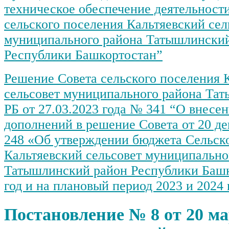
причинения вреда (ущерба)
техническое обеспечение деятельнос
охраняемым законом
сельского поселения Кальтяевский сел
ценностям при
осуществлении
муниципального района Татышлински
муниципального земельного
контроля в границах
Республики Башкортостан”
сельского поселения
Кальтяевский сельсовет
Решение Совета сельского поселения 
муниципального района
Татышлинский район
сельсовет муниципального района Та
Республики Башкортостан на
2026 год
РБ от 27.03.2023 года № 341 “О внесе
Единый реестр субъектов
дополнений в решение Совета от 20 де
малого и среднего
предпринимательства по
248 «Об утверждении бюджета Сельск
состоянию на 26.01.2026
Кальтяевский сельсовет муниципально
Татышлинский район Республики Башк
год и на плановый период 2023 и 2024 
Постановление № 8 от 20 мар