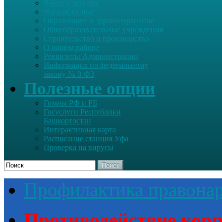
Вчера и сегодня
Награжденные
Образование и здравоохранение
Общеобразовательные учреждения
Строительство и производство
О нашем районе
Реквизиты Администрации
Информация по федеральному
закону № 8-ФЗ
Полезные опции
Гимны РФ и РБ
Госуслуги Республики
Башкортостан
Интерактивная карта
Расписание станция Уфа
Проверка на вирусы
Поиск
Профилактика правона
Противодействие кор