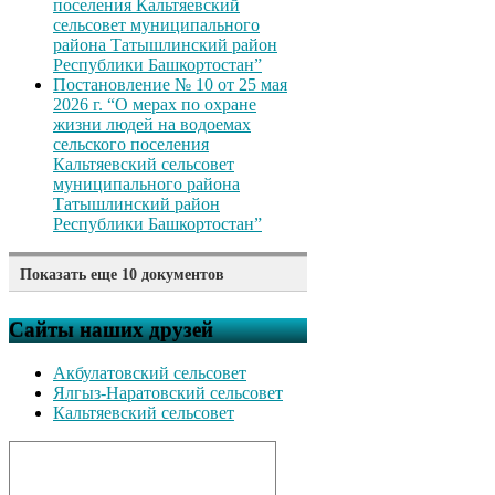
поселения Кальтяевский
сельсовет муниципального
района Татышлинский район
Республики Башкортостан”
Постановление № 10 от 25 мая
2026 г. “О мерах по охране
жизни людей на водоемах
сельского поселения
Кальтяевский сельсовет
муниципального района
Татышлинский район
Республики Башкортостан”
Показать еще 10 документов
Решение № 212 от 05 мая 2026
г. “Об утверждении Правил
Сайты наших друзей
представления лицом,
претендующим на должность
Акбулатовский сельсовет
муниципальной службы в
Ялгыз-Наратовский сельсовет
Совет сельского поселения
Кальтяевский сельсовет
Кальтяевский сельсовет
муниципального района
Татышлинский район
Республики Башкортостан,