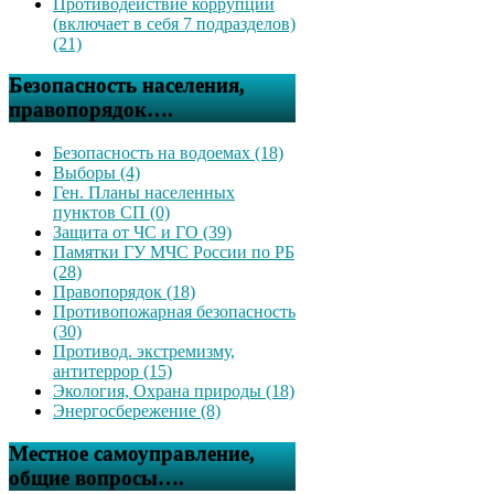
Противодействие коррупции
(включает в себя 7 подразделов)
(21)
Безопасность населения,
правопорядок….
Безопасность на водоемах (18)
Выборы (4)
Ген. Планы населенных
пунктов СП (0)
Защита от ЧС и ГО (39)
Памятки ГУ МЧС России по РБ
(28)
Правопорядок (18)
Противопожарная безопасность
(30)
Противод. экстремизму,
антитеррор (15)
Экология, Охрана природы (18)
Энергосбережение (8)
Местное самоуправление,
общие вопросы….