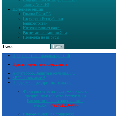
закону № 8-ФЗ
Полезные опции
Гимны РФ и РБ
Госуслуги Республики
Башкортостан
Интерактивная карта
Расписание станция Уфа
Проверка на вирусы
Поиск
Профилактика правонарушений
Противодействие коррупции
Антитеррор, Защита населения, ГО
МЧС напоминает!
Поддержка предпринимательства
Фонд развития и поддержки малого
предпринимательства Республики
Башкортостан — горячая линия
телефон:
+7 (347) 2164080
Информационная поддержка