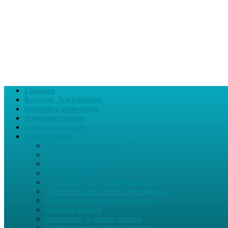
Главная
Каталог Документов
Интернет-приемная
Администрация
Депутаты Совета
О поселении
Информация о нашем СП
Глава поселения
Вчера и сегодня
Награжденные
Образование и здравоохранение
Общеобразовательные учреждения
Строительство и производство
О нашем районе
Реквизиты Администрации
Информация по федеральному