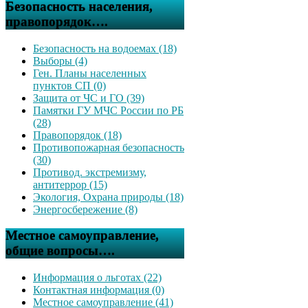
Безопасность населения,
правопорядок….
Безопасность на водоемах (18)
Выборы (4)
Ген. Планы населенных
пунктов СП (0)
Защита от ЧС и ГО (39)
Памятки ГУ МЧС России по РБ
(28)
Правопорядок (18)
Противопожарная безопасность
(30)
Противод. экстремизму,
антитеррор (15)
Экология, Охрана природы (18)
Энергосбережение (8)
Местное самоуправление,
общие вопросы….
Информация о льготах (22)
Контактная информация (0)
Местное самоуправление (41)