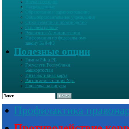
Вчера и сегодня
Награжденные
Образование и здравоохранение
Общеобразовательные учреждения
Строительство и производство
О нашем районе
Реквизиты Администрации
Информация по федеральному
закону № 8-ФЗ
Полезные опции
Гимны РФ и РБ
Госуслуги Республики
Башкортостан
Интерактивная карта
Расписание станция Уфа
Проверка на вирусы
Поиск
Профилактика правона
Противодействие кор