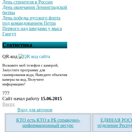
День строителя в России
День окончания Ленинградской
битвы
День победы русского флота
под командованием Петра
Первого над шведами у мыса
Гангут
Статистика
QR-код
Возьмите моб телефон с камерой,
Запустите программу для
сканирования кода, Наведите объектив
камеры на код, Получите
информацию!
777
Сайт начал работу
15.06.2015
Вверх
Вход для авторов
КТО есть КТО в РБ справочно-
ЕДИНАЯ РОСС
информационный ресурс
отделение Респу