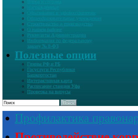
Вчера и сегодня
Награжденные
Образование и здравоохранение
Общеобразовательные учреждения
Строительство и производство
О нашем районе
Реквизиты Администрации
Информация по федеральному
закону № 8-ФЗ
Полезные опции
Гимны РФ и РБ
Госуслуги Республики
Башкортостан
Интерактивная карта
Расписание станция Уфа
Проверка на вирусы
Поиск
Профилактика правона
Противодействие кор