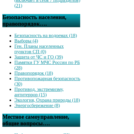
(включает в себя 7 подразделов)
(21)
Безопасность населения,
правопорядок….
Безопасность на водоемах (18)
Выборы (4)
Ген. Планы населенных
пунктов СП (0)
Защита от ЧС и ГО (39)
Памятки ГУ МЧС России по РБ
(28)
Правопорядок (18)
Противопожарная безопасность
(30)
Противод. экстремизму,
антитеррор (15)
Экология, Охрана природы (18)
Энергосбережение (8)
Местное самоуправление,
общие вопросы….