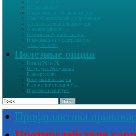
Вчера и сегодня
Награжденные
Образование и здравоохранение
Общеобразовательные учреждения
Строительство и производство
О нашем районе
Реквизиты Администрации
Информация по федеральному
закону № 8-ФЗ
Полезные опции
Гимны РФ и РБ
Госуслуги Республики
Башкортостан
Интерактивная карта
Расписание станция Уфа
Проверка на вирусы
Поиск
Профилактика правона
Противодействие кор