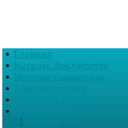
Главная
Каталог Документов
Интернет-приемная
Администрация
Депутаты Совета
О поселении
Информация о нашем СП
Глава поселения