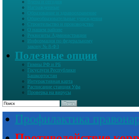
Вчера и сегодня
Награжденные
Образование и здравоохранение
Общеобразовательные учреждения
Строительство и производство
О нашем районе
Реквизиты Администрации
Информация по федеральному
закону № 8-ФЗ
Полезные опции
Гимны РФ и РБ
Госуслуги Республики
Башкортостан
Интерактивная карта
Расписание станция Уфа
Проверка на вирусы
Поиск
Профилактика правона
Противодействие кор