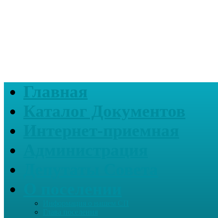
Главная
Каталог Документов
Интернет-приемная
Администрация
Депутаты Совета
О поселении
Информация о нашем СП
Глава поселения