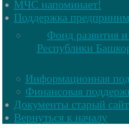
МЧС напоминает!
Поддержка предприним
Фонд развития и
Республики Башкор
Информационная по
Финансовая поддерж
Документы старый сайт
Вернуться к началу