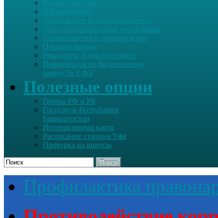
Вчера и сегодня
Награжденные
Образование и здравоохранение
Общеобразовательные учреждения
Строительство и производство
О нашем районе
Реквизиты Администрации
Информация по федеральному
закону № 8-ФЗ
Полезные опции
Гимны РФ и РБ
Госуслуги Республики
Башкортостан
Интерактивная карта
Расписание станция Уфа
Проверка на вирусы
Поиск
Профилактика правона
Противодействие кор