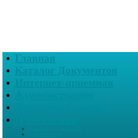
Главная
Каталог Документов
Интернет-приемная
Администрация
Депутаты Совета
О поселении
Информация о нашем СП
Глава поселения