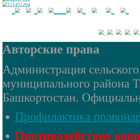
Авторские права
Администрация сельского 
муниципального района 
Башкортостан. Официальный
Профилактика правона
Противодействие кор