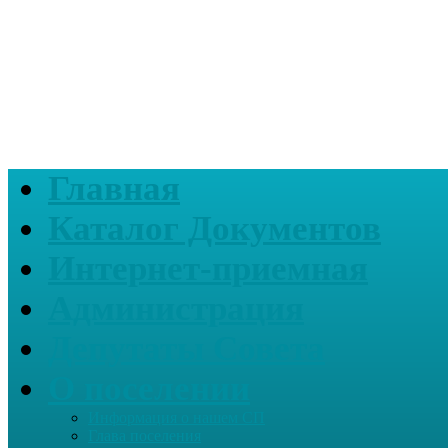
Главная
Каталог Документов
Интернет-приемная
Администрация
Депутаты Совета
О поселении
Информация о нашем СП
Глава поселения