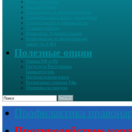
Вчера и сегодня
Награжденные
Образование и здравоохранение
Общеобразовательные учреждения
Строительство и производство
О нашем районе
Реквизиты Администрации
Информация по федеральному
закону № 8-ФЗ
Полезные опции
Гимны РФ и РБ
Госуслуги Республики
Башкортостан
Интерактивная карта
Расписание станция Уфа
Проверка на вирусы
Поиск
Профилактика правона
Противодействие кор