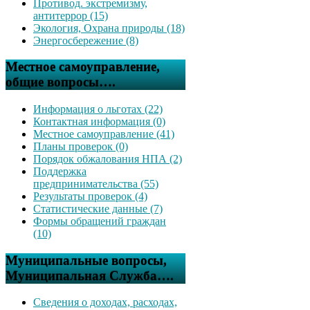
Противод. экстремизму,
антитеррор (15)
Экология, Охрана природы (18)
Энергосбережение (8)
Местное самоуправление,
общие вопросы….
Информация о льготах (22)
Контактная информация (0)
Местное самоуправление (41)
Планы проверок (0)
Порядок обжалования НПА (2)
Поддержка
предпринимательства (55)
Результаты проверок (4)
Статистические данные (7)
Формы обращений граждан
(10)
Муниципальные вопросы,
Муниципальная Служба….
Сведения о доходах, расходах,