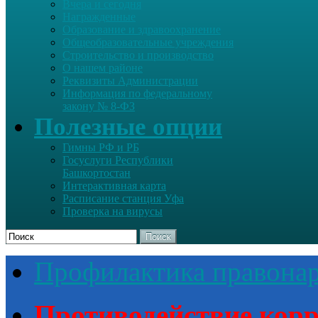
Вчера и сегодня
Награжденные
Образование и здравоохранение
Общеобразовательные учреждения
Строительство и производство
О нашем районе
Реквизиты Администрации
Информация по федеральному
закону № 8-ФЗ
Полезные опции
Гимны РФ и РБ
Госуслуги Республики
Башкортостан
Интерактивная карта
Расписание станция Уфа
Проверка на вирусы
Поиск
Профилактика правона
Противодействие кор