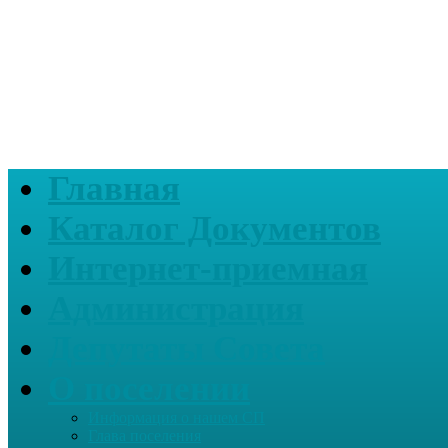
Главная
Каталог Документов
Интернет-приемная
Администрация
Депутаты Совета
О поселении
Информация о нашем СП
Глава поселения