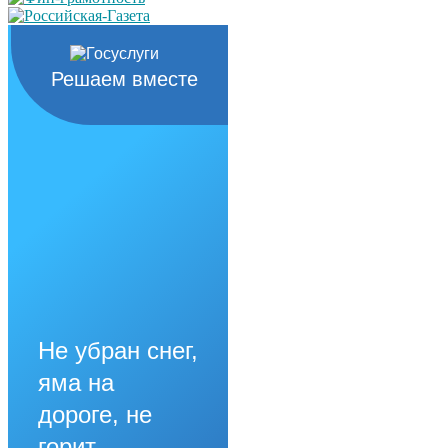
Решаем вместе
Не убран снег,
яма на
дороге, не
горит