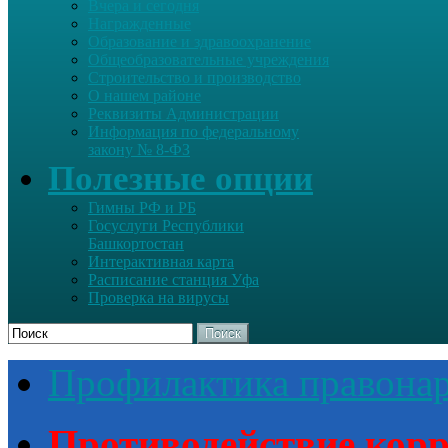
Вчера и сегодня
Награжденные
Образование и здравоохранение
Общеобразовательные учреждения
Строительство и производство
О нашем районе
Реквизиты Администрации
Информация по федеральному
закону № 8-ФЗ
Полезные опции
Гимны РФ и РБ
Госуслуги Республики
Башкортостан
Интерактивная карта
Расписание станция Уфа
Проверка на вирусы
Поиск
Профилактика правона
Противодействие кор