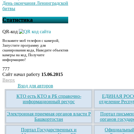
День окончания Ленинградской
битвы
Статистика
QR-код
Возьмите моб телефон с камерой,
Запустите программу для
сканирования кода, Наведите объектив
камеры на код, Получите
информацию!
777
Сайт начал работу
15.06.2015
Вверх
Вход для авторов
КТО есть КТО в РБ справочно-
ЕДИНАЯ РОСС
информационный ресурс
отделение Респу
Электронная приемная органов власти Р
Портал письмен
Башкортостан
органов государ
Портал Государственных и
Официальный 