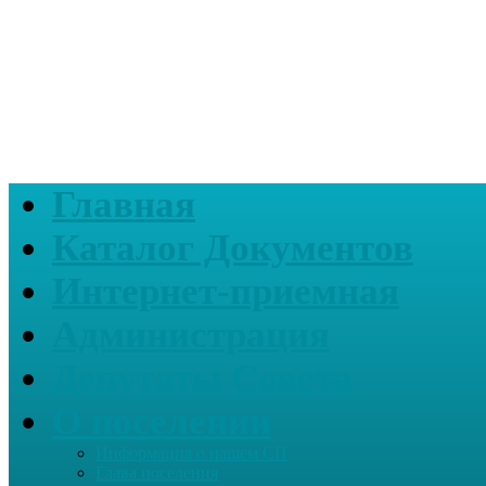
Главная
Каталог Документов
Интернет-приемная
Администрация
Депутаты Совета
О поселении
Информация о нашем СП
Глава поселения