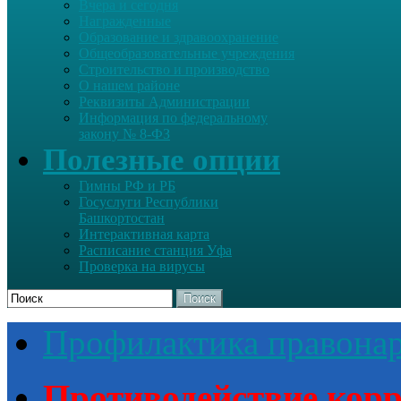
Вчера и сегодня
Награжденные
Образование и здравоохранение
Общеобразовательные учреждения
Строительство и производство
О нашем районе
Реквизиты Администрации
Информация по федеральному
закону № 8-ФЗ
Полезные опции
Гимны РФ и РБ
Госуслуги Республики
Башкортостан
Интерактивная карта
Расписание станция Уфа
Проверка на вирусы
Поиск
Профилактика правона
Противодействие кор