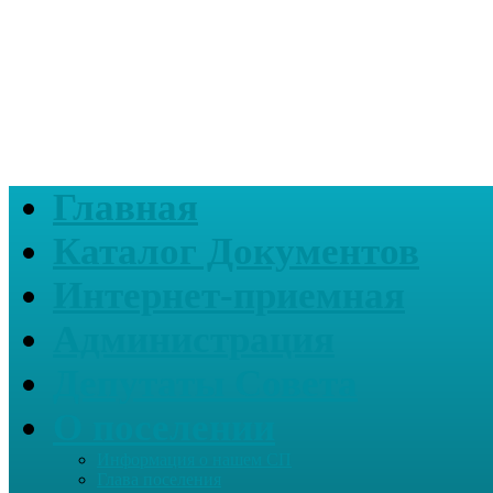
Главная
Каталог Документов
Интернет-приемная
Администрация
Депутаты Совета
О поселении
Информация о нашем СП
Глава поселения