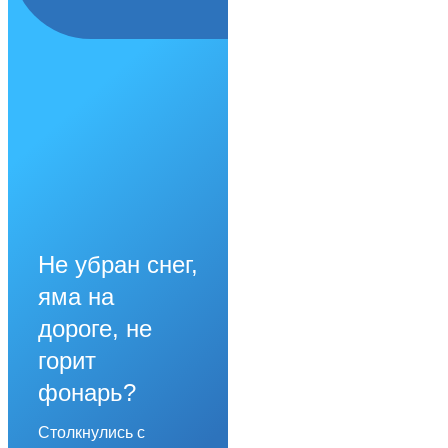
Не убран снег,
яма на
дороге, не
горит
фонарь?
Столкнулись с