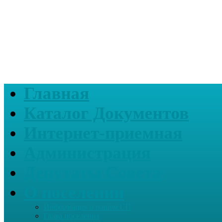
Главная
Каталог Документов
Интернет-приемная
Администрация
Депутаты Совета
О поселении
Информация о нашем СП
Глава поселения