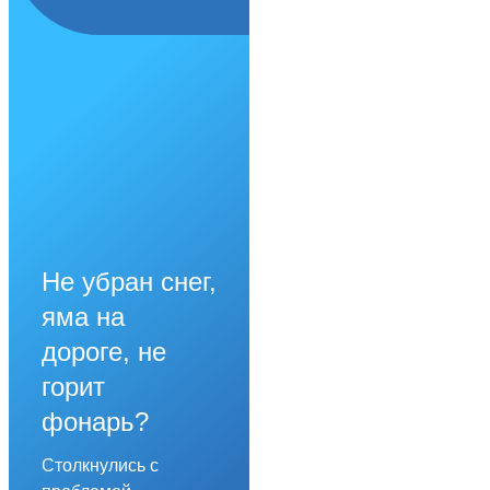
Не убран снег,
яма на
дороге, не
горит
фонарь?
Столкнулись с