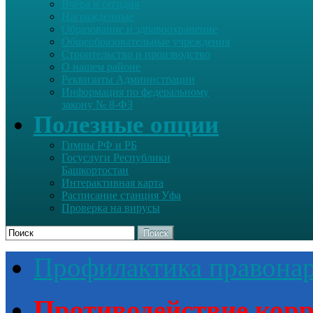
Вчера и сегодня
Награжденные
Образование и здравоохранение
Общеобразовательные учреждения
Строительство и производство
О нашем районе
Реквизиты Администрации
Информация по федеральному
закону № 8-ФЗ
Полезные опции
Гимны РФ и РБ
Госуслуги Республики
Башкортостан
Интерактивная карта
Расписание станция Уфа
Проверка на вирусы
Поиск
Профилактика правона
Противодействие кор