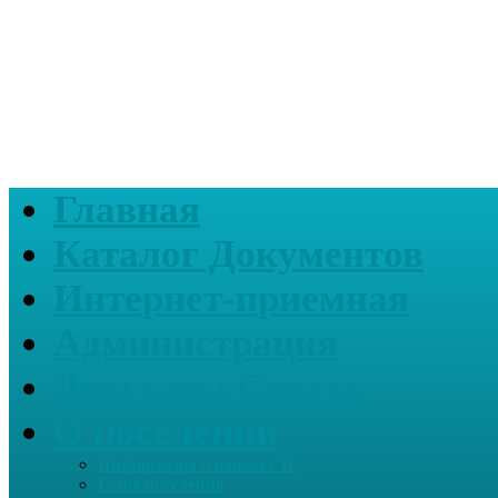
Главная
Каталог Документов
Интернет-приемная
Администрация
Депутаты Совета
О поселении
Информация о нашем СП
Глава поселения