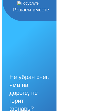
Решаем вместе
Не убран снег,
яма на
дороге, не
горит
фонарь?