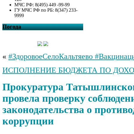
МЧС РФ: 8(495) 449 -99-99
ГУ МЧС РФ по РБ: 8(347) 233-
9999
Погода
«
#ЗдоровоеСелоКальтяево #Вакцинац
ИСПОЛНЕНИЕ БЮДЖЕТА ПО ДОХ
Прокуратура Татышлинског
провела проверку соблюден
законодательства о против
коррупции