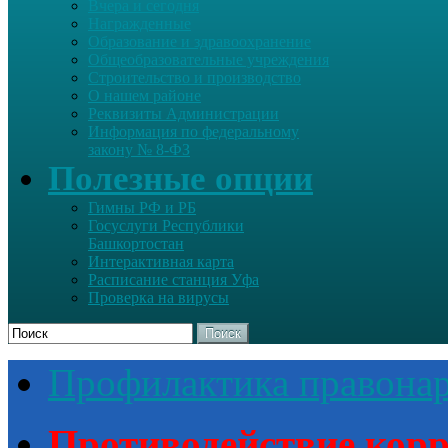
Вчера и сегодня
Награжденные
Образование и здравоохранение
Общеобразовательные учреждения
Строительство и производство
О нашем районе
Реквизиты Администрации
Информация по федеральному
закону № 8-ФЗ
Полезные опции
Гимны РФ и РБ
Госуслуги Республики
Башкортостан
Интерактивная карта
Расписание станция Уфа
Проверка на вирусы
Поиск
Профилактика правона
Противодействие кор