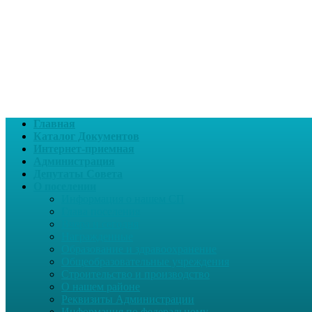
Главная
Каталог Документов
Интернет-приемная
Администрация
Депутаты Совета
О поселении
Информация о нашем СП
Глава поселения
Вчера и сегодня
Награжденные
Образование и здравоохранение
Общеобразовательные учреждения
Строительство и производство
О нашем районе
Реквизиты Администрации
Информация по федеральному