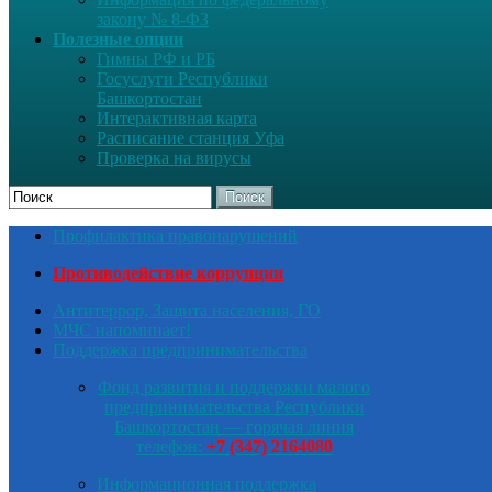
закону № 8-ФЗ
Полезные опции
Гимны РФ и РБ
Госуслуги Республики
Башкортостан
Интерактивная карта
Расписание станция Уфа
Проверка на вирусы
Поиск
Профилактика правонарушений
Противодействие коррупции
Антитеррор, Защита населения, ГО
МЧС напоминает!
Поддержка предпринимательства
Фонд развития и поддержки малого
предпринимательства Республики
Башкортостан — горячая линия
телефон:
+7 (347) 2164080
Информационная поддержка