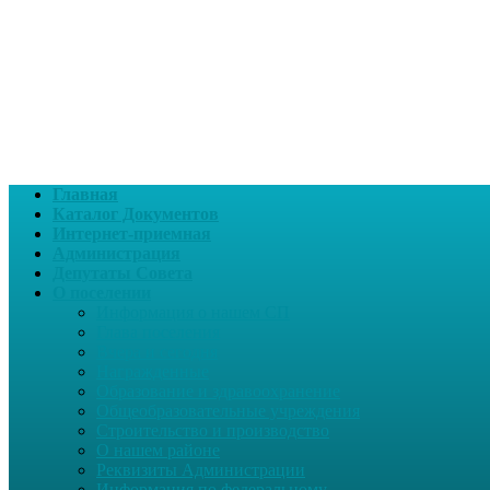
Главная
Каталог Документов
Интернет-приемная
Администрация
Депутаты Совета
О поселении
Информация о нашем СП
Глава поселения
Вчера и сегодня
Награжденные
Образование и здравоохранение
Общеобразовательные учреждения
Строительство и производство
О нашем районе
Реквизиты Администрации
Информация по федеральному