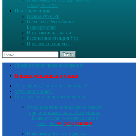
закону № 8-ФЗ
Полезные опции
Гимны РФ и РБ
Госуслуги Республики
Башкортостан
Интерактивная карта
Расписание станция Уфа
Проверка на вирусы
Поиск
Профилактика правонарушений
Противодействие коррупции
Антитеррор, Защита населения, ГО
МЧС напоминает!
Поддержка предпринимательства
Фонд развития и поддержки малого
предпринимательства Республики
Башкортостан — горячая линия
телефон:
+7 (347) 2164080
Информационная поддержка