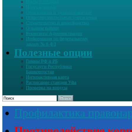
Вчера и сегодня
Награжденные
Образование и здравоохранение
Общеобразовательные учреждения
Строительство и производство
О нашем районе
Реквизиты Администрации
Информация по федеральному
закону № 8-ФЗ
Полезные опции
Гимны РФ и РБ
Госуслуги Республики
Башкортостан
Интерактивная карта
Расписание станция Уфа
Проверка на вирусы
Поиск
Профилактика правона
Противодействие кор