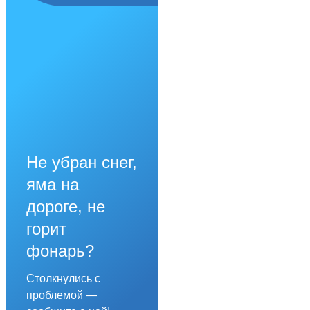
Не убран снег,
яма на
дороге, не
горит
фонарь?
Столкнулись с
проблемой —