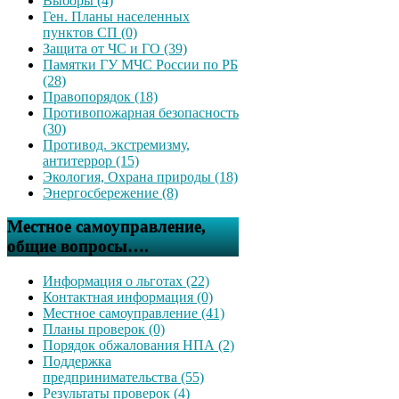
Выборы (4)
Ген. Планы населенных
пунктов СП (0)
Защита от ЧС и ГО (39)
Памятки ГУ МЧС России по РБ
(28)
Правопорядок (18)
Противопожарная безопасность
(30)
Противод. экстремизму,
антитеррор (15)
Экология, Охрана природы (18)
Энергосбережение (8)
Местное самоуправление,
общие вопросы….
Информация о льготах (22)
Контактная информация (0)
Местное самоуправление (41)
Планы проверок (0)
Порядок обжалования НПА (2)
Поддержка
предпринимательства (55)
Результаты проверок (4)