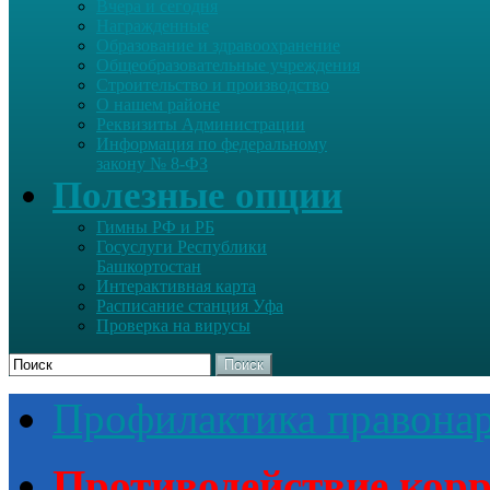
Вчера и сегодня
Награжденные
Образование и здравоохранение
Общеобразовательные учреждения
Строительство и производство
О нашем районе
Реквизиты Администрации
Информация по федеральному
закону № 8-ФЗ
Полезные опции
Гимны РФ и РБ
Госуслуги Республики
Башкортостан
Интерактивная карта
Расписание станция Уфа
Проверка на вирусы
Поиск
Профилактика правона
Противодействие кор