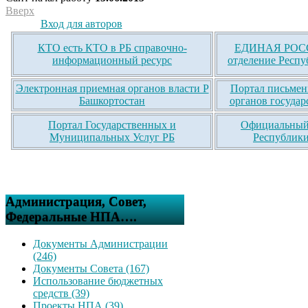
Вверх
Вход для авторов
КТО есть КТО в РБ справочно-
ЕДИНАЯ РОСС
информационный ресурс
отделение Респу
Электронная приемная органов власти Р
Портал письмен
Башкортостан
органов государ
Портал Государственных и
Официальный 
Муниципальных Услуг РБ
Республики
Администрация, Совет,
Федеральные НПА….
Документы Администрации
(246)
Документы Совета (167)
Использование бюджетных
средств (39)
Проекты НПА (39)