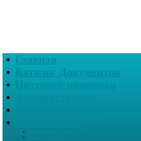
Главная
Каталог Документов
Интернет-приемная
Администрация
Депутаты Совета
О поселении
Информация о нашем СП
Глава поселения