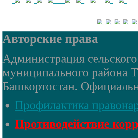
Авторские права
Администрация сельского 
муниципального района 
Башкортостан. Официальный
Профилактика правона
Противодействие кор