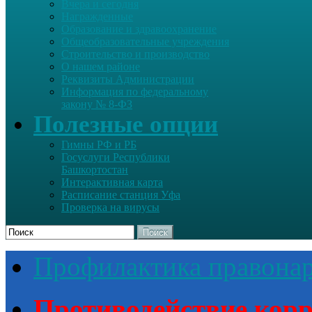
Вчера и сегодня
Награжденные
Образование и здравоохранение
Общеобразовательные учреждения
Строительство и производство
О нашем районе
Реквизиты Администрации
Информация по федеральному
закону № 8-ФЗ
Полезные опции
Гимны РФ и РБ
Госуслуги Республики
Башкортостан
Интерактивная карта
Расписание станция Уфа
Проверка на вирусы
Поиск
Профилактика правона
Противодействие кор