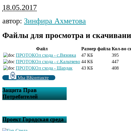
18.05.2017
автор:
Зинфира Ахметова
Файлы для просмотра и скачивани
Файл
Размер файла
Кол-во с
ПРОТОКОл схода - с.Вязовка
47 КБ
395
ПРОТОКОл схода - с.Кальтяево
44 КБ
447
ПРОТОКОл схода - Шардак
43 КБ
408
Мы ВКонтакте
Защита Прав
Потребителей
Проект Городская среда