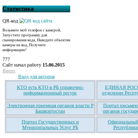
Статистика
QR-код
Возьмите моб телефон с камерой,
Запустите программу для
сканирования кода, Наведите объектив
камеры на код, Получите
информацию!
777
Сайт начал работу
15.06.2015
Вверх
Вход для авторов
КТО есть КТО в РБ справочно-
ЕДИНАЯ РОСС
информационный ресурс
отделение Респу
Электронная приемная органов власти Р
Портал письмен
Башкортостан
органов государ
Портал Государственных и
Официальный 
Муниципальных Услуг РБ
Республики