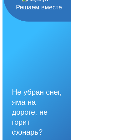
Решаем вместе
Не убран снег,
яма на
дороге, не
горит
фонарь?