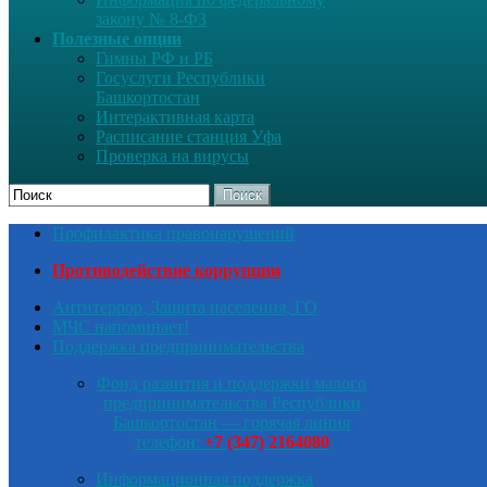
закону № 8-ФЗ
Полезные опции
Гимны РФ и РБ
Госуслуги Республики
Башкортостан
Интерактивная карта
Расписание станция Уфа
Проверка на вирусы
Поиск
Профилактика правонарушений
Противодействие коррупции
Антитеррор, Защита населения, ГО
МЧС напоминает!
Поддержка предпринимательства
Фонд развития и поддержки малого
предпринимательства Республики
Башкортостан — горячая линия
телефон:
+7 (347) 2164080
Информационная поддержка