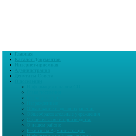
Главная
Каталог Документов
Интернет-приемная
Администрация
Депутаты Совета
О поселении
Информация о нашем СП
Глава поселения
Вчера и сегодня
Награжденные
Образование и здравоохранение
Общеобразовательные учреждения
Строительство и производство
О нашем районе
Реквизиты Администрации
Информация по федеральному