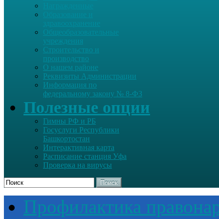
Награжденные
Образование и
здравоохранение
Общеобразовательные
учреждения
Строительство и
производство
О нашем районе
Реквизиты Администрации
Информация по
федеральному закону № 8-ФЗ
Полезные опции
Гимны РФ и РБ
Госуслуги Республики
Башкортостан
Интерактивная карта
Расписание станция Уфа
Проверка на вирусы
Поиск
Профилактика правона