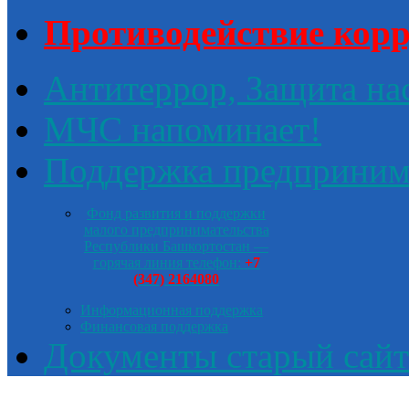
Противодействие кор
Антитеррор, Защита на
МЧС напоминает!
Поддержка предприним
Фонд развития и поддержки
малого предпринимательства
Республики Башкортостан —
горячая линия телефон:
+7
(347) 2164080
Информационная поддержка
Финансовая поддержка
Документы старый сайт