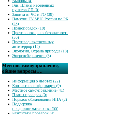
Выборы (4)
Ген. Планы населенных
пунктов СП (0)
Защита от ЧС и ГО (39)
Памятки ГУ МЧС России по РБ
(28)
Правопорядок (18)
Противопожарная безопасность
(30)
Противод. экстремизму,
антитеррор (15)
Экология, Охрана природы (18)
Энергосбережение (8)
Местное самоуправление,
общие вопросы….
Информация о льготах (22)
Контактная информация (0)
Местное самоуправление (41)
Планы проверок (0)
Порядок обжалования НПА (2)
Поддержка
предпринимательства (55)
Результаты проверок (4)