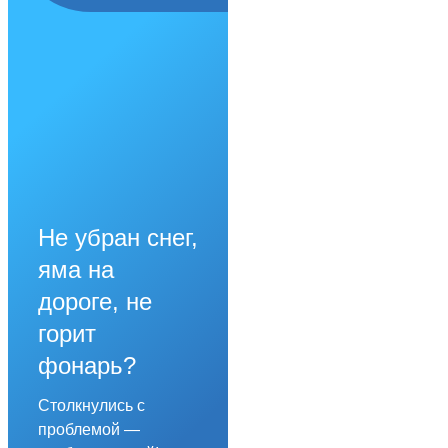
Не убран снег,
яма на
дороге, не
горит
фонарь?
Столкнулись с
проблемой —