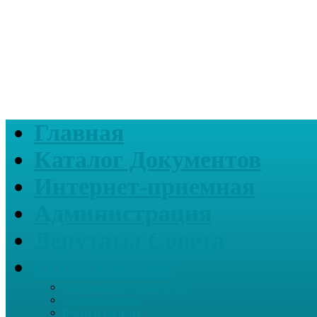
Главная
Каталог Документов
Интернет-приемная
Администрация
Депутаты Совета
О поселении
Информация о нашем СП
Глава поселения
Вчера и сегодня