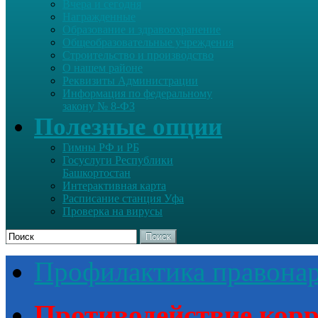
Вчера и сегодня
Награжденные
Образование и здравоохранение
Общеобразовательные учреждения
Строительство и производство
О нашем районе
Реквизиты Администрации
Информация по федеральному
закону № 8-ФЗ
Полезные опции
Гимны РФ и РБ
Госуслуги Республики
Башкортостан
Интерактивная карта
Расписание станция Уфа
Проверка на вирусы
Поиск
Профилактика правона
Противодействие кор