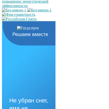
Решаем вместе
Не убран снег,
яма на