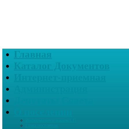
Главная
Каталог Документов
Интернет-приемная
Администрация
Депутаты Совета
О поселении
Информация о нашем СП
Глава поселения