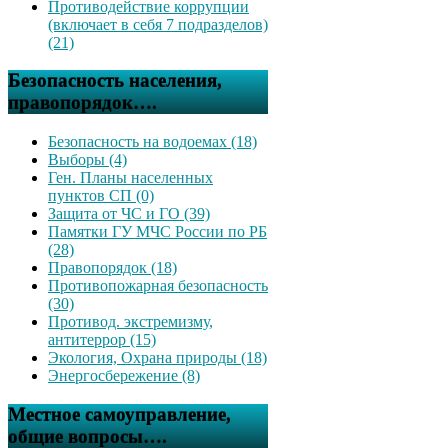
Противодействие коррупции
(включает в себя 7 подразделов)
(21)
Безопасность населения,
правопорядок….
Безопасность на водоемах (18)
Выборы (4)
Ген. Планы населенных
пунктов СП (0)
Защита от ЧС и ГО (39)
Памятки ГУ МЧС России по РБ
(28)
Правопорядок (18)
Противопожарная безопасность
(30)
Противод. экстремизму,
антитеррор (15)
Экология, Охрана природы (18)
Энергосбережение (8)
Местное самоуправление,
общие вопросы….