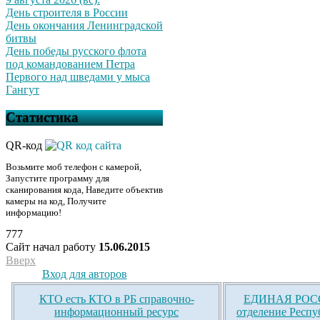
День строителя в России
День окончания Ленинградской
битвы
День победы русского флота
под командованием Петра
Первого над шведами у мыса
Гангут
Статистика
QR-код
Возьмите моб телефон с камерой,
Запустите программу для
сканирования кода, Наведите объектив
камеры на код, Получите
информацию!
777
Сайт начал работу
15.06.2015
Вверх
Вход для авторов
КТО есть КТО в РБ справочно-
ЕДИНАЯ РОСС
информационный ресурс
отделение Респу