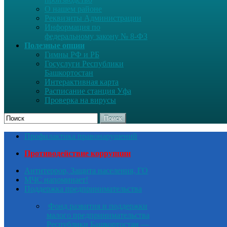
О нашем районе
Реквизиты Администрации
Информация по
федеральному закону № 8-ФЗ
Полезные опции
Гимны РФ и РБ
Госуслуги Республики
Башкортостан
Интерактивная карта
Расписание станция Уфа
Проверка на вирусы
Поиск
Профилактика правонарушений
Противодействие коррупции
Антитеррор, Защита населения, ГО
МЧС напоминает!
Поддержка предпринимательства
Фонд развития и поддержки
малого предпринимательства
Республики Башкортостан —