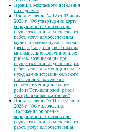
Правила безопасного поведения
на водоемах
Постановление № 12 от 02 июня
2026 г. “Об утверждении карты
коррупционных рисков при
осуществлении закупок товаров,
работ, услуг для обеспечения
муниципальных нужд и плана
(реестра) мер, направленных на
минимизацию коррупционных
рисков, возникающих при
осуществлении закупок товаров,
работ, услуг для муниципальных
нужд администрации сельского
поселения Кальтяевский
сельсовет муниципального
района Татышлинский район
Республики Башкортостан”
Постановление № 11 от 02 июня
2026 г. “Об утверждении
Положения об оценке
коррупционных рисков при
осуществлении закупок товаров,
работ, услуг для обеспечения