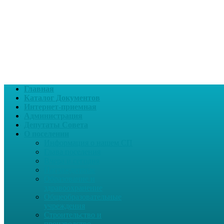
Главная
Каталог Документов
Интернет-приемная
Администрация
Депутаты Совета
О поселении
Информация о нашем СП
Глава поселения
Вчера и сегодня
Награжденные
Образование и
здравоохранение
Общеобразовательные
учреждения
Строительство и
производство