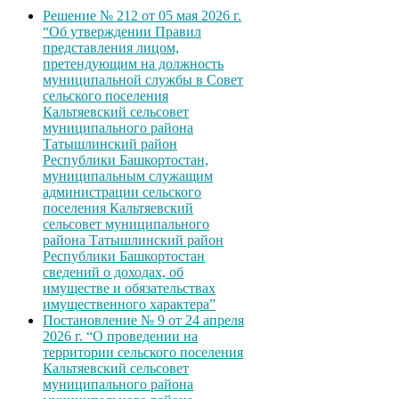
Решение № 212 от 05 мая 2026 г.
“Об утверждении Правил
представления лицом,
претендующим на должность
муниципальной службы в Совет
сельского поселения
Кальтяевский сельсовет
муниципального района
Татышлинский район
Республики Башкортостан,
муниципальным служащим
администрации сельского
поселения Кальтяевский
сельсовет муниципального
района Татышлинский район
Республики Башкортостан
сведений о доходах, об
имуществе и обязательствах
имущественного характера”
Постановление № 9 от 24 апреля
2026 г. “О проведении на
территории сельского поселения
Кальтяевский сельсовет
муниципального района