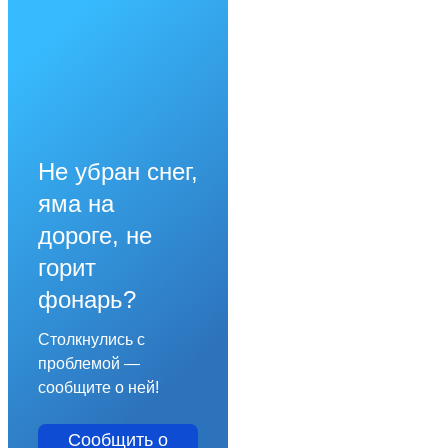
Не убран снег,
яма на
дороге, не
горит
фонарь?
Столкнулись с
проблемой —
сообщите о ней!
Сообщить о