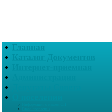
Главная
Каталог Документов
Интернет-приемная
Администрация
Депутаты Совета
О поселении
Информация о нашем СП
Глава поселения