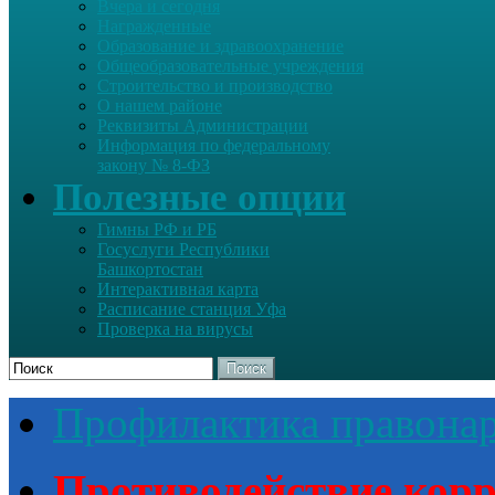
Вчера и сегодня
Награжденные
Образование и здравоохранение
Общеобразовательные учреждения
Строительство и производство
О нашем районе
Реквизиты Администрации
Информация по федеральному
закону № 8-ФЗ
Полезные опции
Гимны РФ и РБ
Госуслуги Республики
Башкортостан
Интерактивная карта
Расписание станция Уфа
Проверка на вирусы
Поиск
Профилактика правона
Противодействие кор